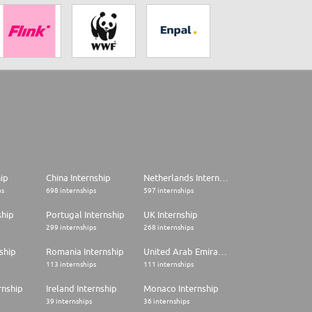
hip
China Internship
Netherlands Internship
ps
698 internships
597 internships
ship
Portugal Internship
UK Internship
299 internships
268 internships
ship
Romania Internship
United Arab Emirates Internship
113 internships
111 internships
rnship
Ireland Internship
Monaco Internship
39 internships
36 internships