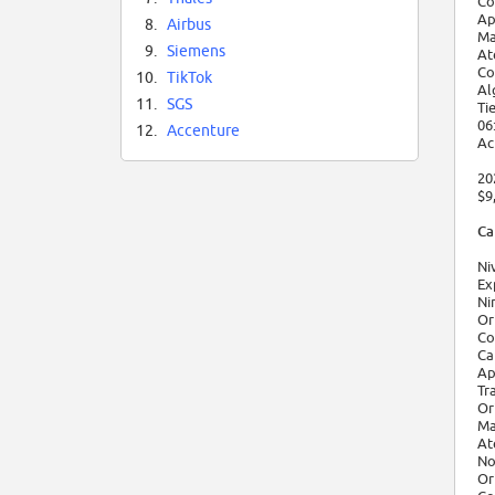
Co
Ap
8.
Airbus
Ma
9.
Siemens
At
Co
10.
TikTok
Al
11.
SGS
Ti
06
12.
Accenture
Ac
20
$9
Ca
Ni
Ex
Ni
Or
Co
Ca
Ap
Tr
Or
Ma
At
No
Or