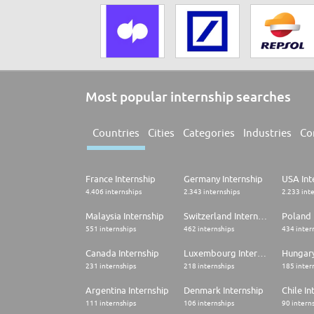
Most popular internship searches
Countries
Cities
Categories
Industries
Co
France Internship
Germany Internship
USA Int
4.406 internships
2.343 internships
2.233 int
Malaysia Internship
Switzerland Internship
Poland 
551 internships
462 internships
434 inter
Canada Internship
Luxembourg Internship
Hungary
231 internships
218 internships
185 inter
Argentina Internship
Denmark Internship
Chile In
111 internships
106 internships
90 intern