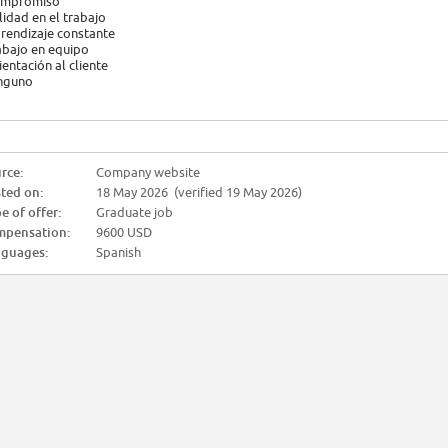
mpromiso
lidad en el trabajo
rendizaje constante
abajo en equipo
ientación al cliente
nguno
rce:
Company website
ted on:
18 May 2026 (verified 19 May 2026)
e of offer:
Graduate job
pensation:
9600 USD
guages:
Spanish