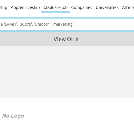
ship
Apprenticeship
Graduate job
Companies
Universities
Articl
View Offer