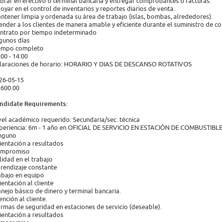
brar en efectivo o terminal bancaria y entregar comprobantes o facturas.
oyar en el control de inventarios y reportes diarios de venta.
ntener limpia y ordenada su área de trabajo (islas, bombas, alrededores).
ender a los clientes de manera amable y eficiente durante el suministro de c
ntrato por tiempo indeterminado
gunos días
empo completo
:00 - 14:00
laraciones de horario: HORARIO Y DIAS DE DESCANSO ROTATIVOS
26-05-15
,600.00
ndidate Requirements:
vel académico requerido: Secundaria/sec. técnica
periencia: 6m - 1 año en OFICIAL DE SERVICIO EN ESTACIÓN DE COMBUSTIBL
nguno
ientación a resultados
mpromiso
lidad en el trabajo
rendizaje constante
abajo en equipo
ientación al cliente
nejo básico de dinero y terminal bancaria.
ención al cliente.
rmas de seguridad en estaciones de servicio (deseable).
ientación a resultados