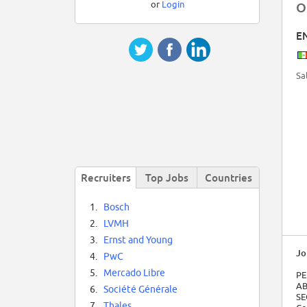
or
Login
O
E
Sa
Recruiters
Top Jobs
Countries
1.
Bosch
2.
LVMH
3.
Ernst and Young
Jo
4.
PwC
5.
Mercado Libre
PE
AB
6.
Société Générale
SE
7.
Thales