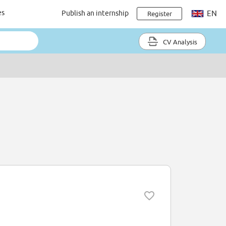
es
Publish an internship
EN
Register
CV Analysis