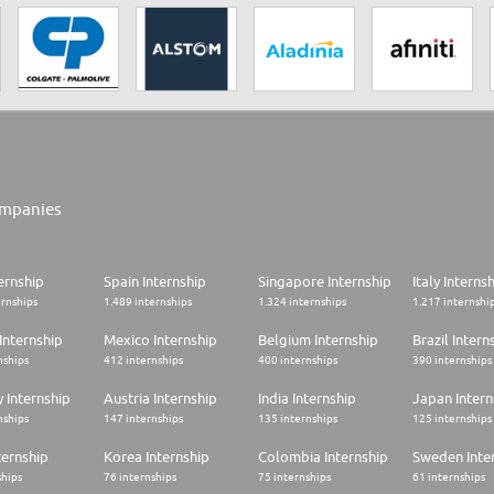
mpanies
ernship
Spain Internship
Singapore Internship
Italy Interns
ernships
1.489 internships
1.324 internships
1.217 internshi
Internship
Mexico Internship
Belgium Internship
Brazil Intern
nships
412 internships
400 internships
390 internships
 Internship
Austria Internship
India Internship
Japan Intern
nships
147 internships
135 internships
125 internships
ternship
Korea Internship
Colombia Internship
Sweden Inte
ships
76 internships
75 internships
61 internships