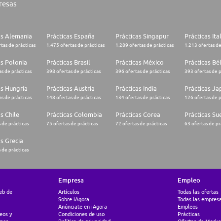
resas
as Alemania
Prácticas España
Prácticas Singapur
Prácticas Ita
tas de prácticas
1.475 ofertas de prácticas
1.289 ofertas de prácticas
1.213 ofertas de
as Polonia
Prácticas Brasil
Prácticas México
Prácticas Bé
s de prácticas
398 ofertas de prácticas
396 ofertas de prácticas
393 ofertas de p
as Hungría
Prácticas Austria
Prácticas India
Prácticas J
s de prácticas
148 ofertas de prácticas
134 ofertas de prácticas
126 ofertas de p
s Chile
Prácticas Colombia
Prácticas Corea
Prácticas Su
 de prácticas
75 ofertas de prácticas
72 ofertas de prácticas
63 ofertas de pr
as Grecia
 de prácticas
Empresa
Empleo
web de
Artículos
Todas las ofertas
Sobre iAgora
Todas las empres
Anúnciate en iAgora
Empleos
eos y
Condiciones de uso
Prácticas