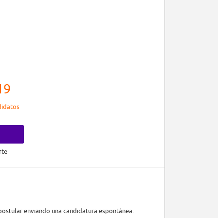
19
idatos
rte
r postular enviando una candidatura espontánea.