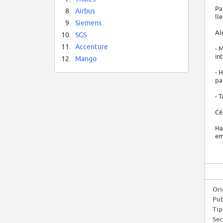
Pa
8.
Airbus
ll
9.
Siemens
Al
10.
SGS
11.
Accenture
- 
in
12.
Mango
- 
pa
- 
Cé
Ha
em
Ori
Pub
Tip
Sec