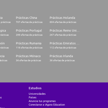
lia
Prácticas China
Prácticas Holanda
 prácticas
707 ofertas de prácticas
604 ofertas de prácticas
lgica
Prácticas Portugal
Prácticas Reino Unido
rácticas
299 ofertas de prácticas
267 ofertas de prácticas
apón
Prácticas Rumania
Prácticas Emiratos Árabes Unidos
rácticas
116 ofertas de prácticas
112 ofertas de prácticas
ecia
Prácticas Mónaco
Prácticas Irlanda
ácticas
36 ofertas de prácticas
36 ofertas de prácticas
Estudios
Universidades
as
Países
Anuncia tus programas
Conectarse a iAgora Education