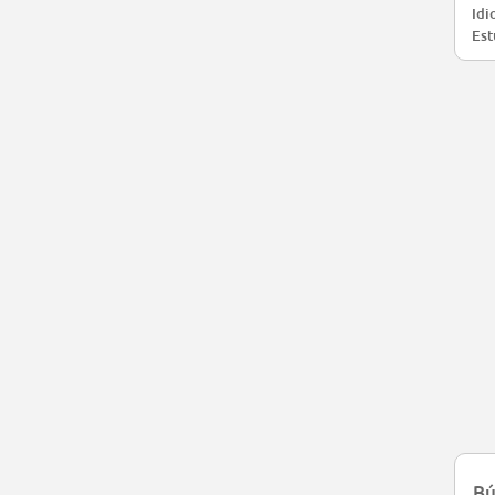
Idi
Est
Bú