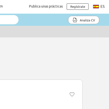
os
Publica unas prácticas
ES
Regístrate
Analiza CV