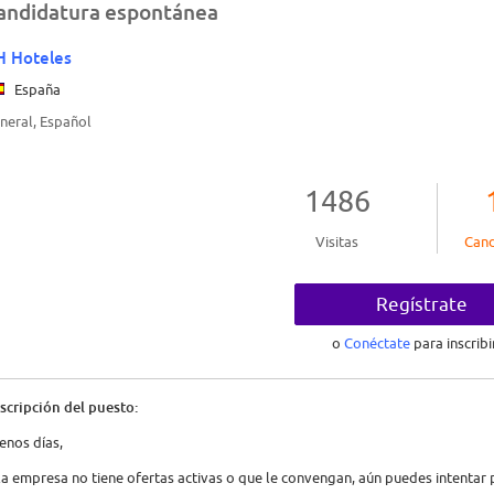
andidatura espontánea
H Hoteles
España
neral, Español
1486
Visitas
Cand
Regístrate
o
Conéctate
para inscribi
scripción del puesto:
enos días,
 la empresa no tiene ofertas activas o que le convengan, aún puedes intenta