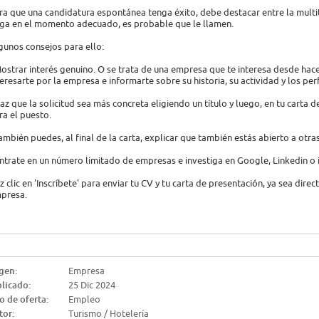
ra que una candidatura espontánea tenga éxito, debe destacar entre la multi
ega en el momento adecuado, es probable que le llamen.
gunos consejos para ello:
Mostrar interés genuino. O se trata de una empresa que te interesa desde hac
teresarte por la empresa e informarte sobre su historia, su actividad y los per
Haz que la solicitud sea más concreta eligiendo un título y luego, en tu carta 
ra el puesto.
También puedes, al final de la carta, explicar que también estás abierto a otra
ntrate en un número limitado de empresas e investiga en Google, Linkedin o
z clic en 'Inscríbete' para enviar tu CV y tu carta de presentación, ya sea dire
presa.
gen:
Empresa
licado:
25 Dic 2024
o de oferta:
Empleo
tor:
Turismo / Hotelería