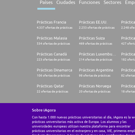
Países
Ciudades
Funciones
Sectores
Emp
Prácticas Francia
Prácticas EE.UU.
Práctic
4.337 ofertas de prácticas
2.253 ofertas de prácticas
2.248 ofer
Prácticas Malasia
Prácticas Suiza
Práctic
534 ofertas de prácticas
469 ofertas de prácticas
427 oferta
Prácticas Canadá
Prácticas Luxemburgo
Práctic
223 ofertas de prácticas
214 ofertas de prácticas
182 oferta
Prácticas Dinamarca
Prácticas Argentina
Práctica
106 ofertas de prácticas
98 ofertas de prácticas
82 ofertas
Prácticas Qatar
Prácticas Noruega
Práctic
22 ofertas de prácticas
20 ofertas de prácticas
18 ofertas
Sobre iAgora
Con hasta 1.000 nuevas prácticas universitarias al día, iAgora es la 
prácticas universitarias más activa de Europa. Los alumnos y las
universidades europeas utilizan nuestra plataforma para encontrar
prácticas universitarias en el extranjero y en casa, VIE, primeros empl