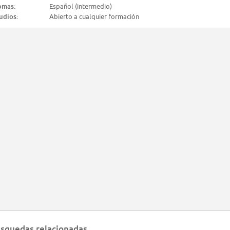
omas:
Español (intermedio)
udios:
Abierto a cualquier formación
squedas relacionadas