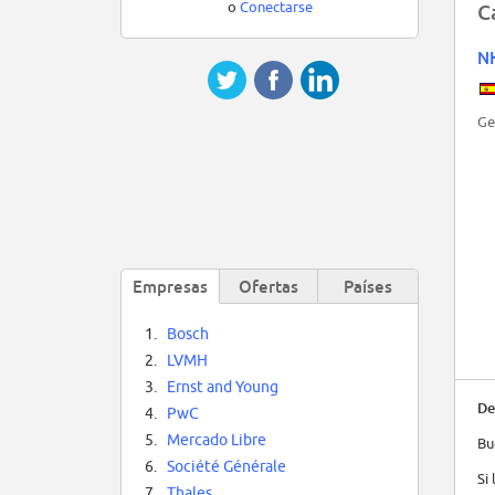
o
Conectarse
C
N
Ge
Empresas
Ofertas
Países
1.
Bosch
2.
LVMH
3.
Ernst and Young
De
4.
PwC
5.
Mercado Libre
Bu
6.
Société Générale
Si
7.
Thales