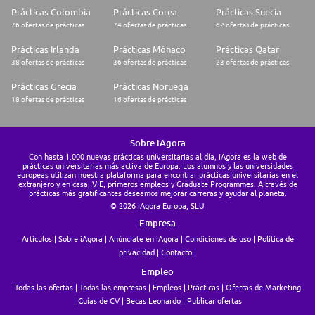
Prácticas Colombia
Prácticas Corea
Prácticas Suecia
76 ofertas de prácticas
74 ofertas de prácticas
62 ofertas de prácticas
Prácticas Irlanda
Prácticas Mónaco
Prácticas Qatar
38 ofertas de prácticas
36 ofertas de prácticas
23 ofertas de prácticas
Prácticas Grecia
Prácticas Noruega
18 ofertas de prácticas
16 ofertas de prácticas
Sobre iAgora
Con hasta 1.000 nuevas prácticas universitarias al día, iAgora es la web de
prácticas universitarias más activa de Europa. Los alumnos y las universidades
europeas utilizan nuestra plataforma para encontrar prácticas universitarias en el
extranjero y en casa, VIE, primeros empleos y Graduate Programmes. A través de
prácticas más gratificantes deseamos mejorar carreras y ayudar al planeta.
© 2026 iAgora Europa, SLU
Empresa
Artículos
Sobre iAgora
Anúnciate en iAgora
Condiciones de uso
Política de
privacidad
Contacto
Empleo
Todas las ofertas
Todas las empresas
Empleos
Prácticas
Ofertas de Marketing
Guías de CV
Becas Leonardo
Publicar ofertas