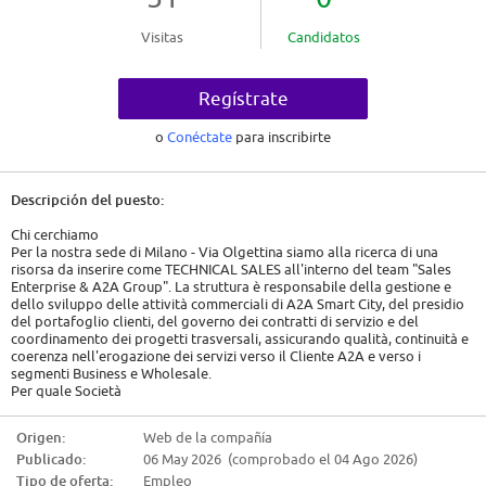
Visitas
Candidatos
Regístrate
o
Conéctate
para inscribirte
Descripción del puesto:
Chi cerchiamo
Per la nostra sede di Milano - Via Olgettina siamo alla ricerca di una
risorsa da inserire come TECHNICAL SALES all'interno del team "Sales
Enterprise & A2A Group". La struttura è responsabile della gestione e
dello sviluppo delle attività commerciali di A2A Smart City, del presidio
del portafoglio clienti, del governo dei contratti di servizio e del
coordinamento dei progetti trasversali, assicurando qualità, continuità e
coerenza nell'erogazione dei servizi verso il Cliente A2A e verso i
segmenti Business e Wholesale.
Per quale Società
A2A Smart City. Società del Gruppo A2A che sviluppa progetti per città
intelligenti, clienti Business e società del Gruppo, investendo
Origen:
Web de la compañía
nell'innovazione tecnologica. A2A Smart City progetta e gestisce servizi
Publicado:
06 May 2026 (comprobado el 04 Ago 2026)
nei settori delle telecomunicazioni, sicurezza e IoT, oltre a sviluppare
software che rispondano al meglio alle esigenze del cliente.
Tipo de oferta:
Empleo