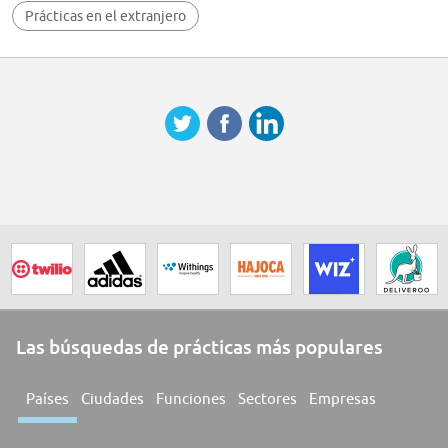
Mejora continua
Prácticas en el extranjero
Trabajo en equipo
Calidad en el trabajo
Se espera aptitud física y cumplimiento de funciones asignadas.
Normas de seguridad e higiene. (Preferible)
Tolerancia a la presión
Proactividad
Compromiso
Comunicación
Orientación a resultados
Orientación al cliente
Mejora continua
Trabajo en equipo
Calidad en el trabajo
Ninguno
Las búsquedas de prácticas más populares
Países
Ciudades
Funciones
Sectores
Empresas