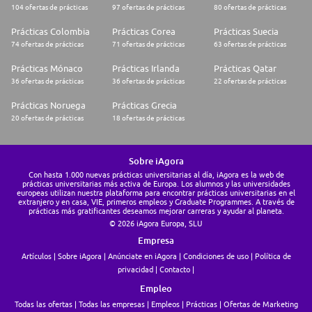
104 ofertas de prácticas
97 ofertas de prácticas
80 ofertas de prácticas
Prácticas Colombia
Prácticas Corea
Prácticas Suecia
74 ofertas de prácticas
71 ofertas de prácticas
63 ofertas de prácticas
Prácticas Mónaco
Prácticas Irlanda
Prácticas Qatar
36 ofertas de prácticas
36 ofertas de prácticas
22 ofertas de prácticas
Prácticas Noruega
Prácticas Grecia
20 ofertas de prácticas
18 ofertas de prácticas
Sobre iAgora
Con hasta 1.000 nuevas prácticas universitarias al día, iAgora es la web de
prácticas universitarias más activa de Europa. Los alumnos y las universidades
europeas utilizan nuestra plataforma para encontrar prácticas universitarias en el
extranjero y en casa, VIE, primeros empleos y Graduate Programmes. A través de
prácticas más gratificantes deseamos mejorar carreras y ayudar al planeta.
© 2026 iAgora Europa, SLU
Empresa
Artículos
Sobre iAgora
Anúnciate en iAgora
Condiciones de uso
Política de
privacidad
Contacto
Empleo
Todas las ofertas
Todas las empresas
Empleos
Prácticas
Ofertas de Marketing