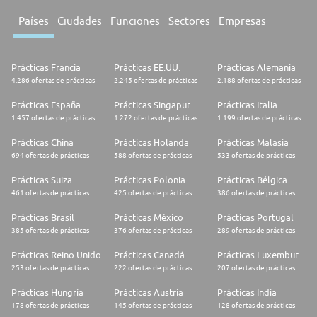
Países
Ciudades
Funciones
Sectores
Empresas
Prácticas Francia
Prácticas EE.UU.
Prácticas Alemania
4.286 ofertas de prácticas
2.245 ofertas de prácticas
2.188 ofertas de prácticas
Prácticas España
Prácticas Singapur
Prácticas Italia
1.457 ofertas de prácticas
1.272 ofertas de prácticas
1.199 ofertas de prácticas
Prácticas China
Prácticas Holanda
Prácticas Malasia
694 ofertas de prácticas
588 ofertas de prácticas
533 ofertas de prácticas
Prácticas Suiza
Prácticas Polonia
Prácticas Bélgica
461 ofertas de prácticas
425 ofertas de prácticas
386 ofertas de prácticas
Prácticas Brasil
Prácticas México
Prácticas Portugal
385 ofertas de prácticas
376 ofertas de prácticas
289 ofertas de prácticas
Prácticas Reino Unido
Prácticas Canadá
Prácticas Luxemburgo
253 ofertas de prácticas
222 ofertas de prácticas
207 ofertas de prácticas
Prácticas Hungría
Prácticas Austria
Prácticas India
178 ofertas de prácticas
145 ofertas de prácticas
128 ofertas de prácticas