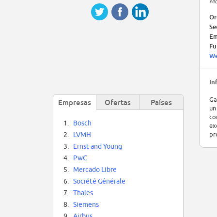
Ma
Or
Se
Em
Fu
We
In
Ga
Empresas
Ofertas
Países
un
co
1.
Bosch
ex
pr
2.
LVMH
3.
Ernst and Young
4.
PwC
5.
Mercado Libre
6.
Société Générale
7.
Thales
8.
Siemens
9.
Airbus