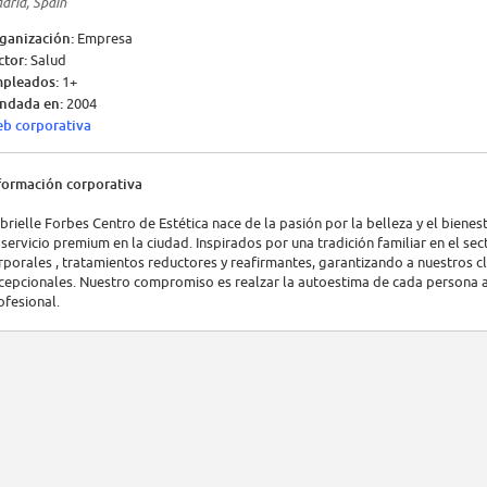
drid, Spain
ganización:
Empresa
ctor:
Salud
pleados:
1+
ndada en:
2004
b corporativa
formación corporativa
brielle Forbes Centro de Estética nace de la pasión por la belleza y el biene
 servicio premium en la ciudad. Inspirados por una tradición familiar en el sec
rporales , tratamientos reductores y reafirmantes, garantizando a nuestros c
cepcionales. Nuestro compromiso es realzar la autoestima de cada persona a t
ofesional.