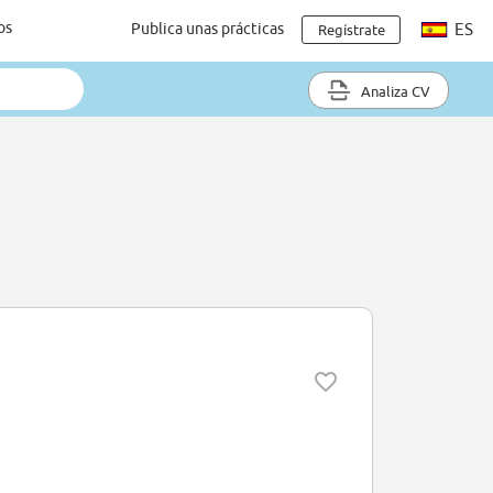
os
Publica unas prácticas
ES
Regístrate
Analiza CV