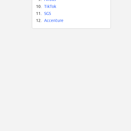
10.
TikTok
11.
SGS
12.
Accenture