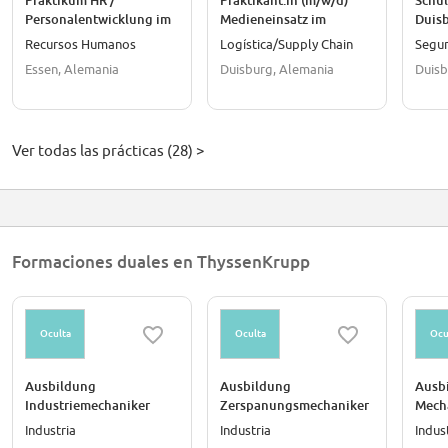
Praktikum HR /
Praktikant:in (m/w/d)
Schül
Personalentwicklung im
Medieneinsatz im
Duis
Bereich Ausbildung
Bereich Downstream
Recursos Humanos
Logística/Supply Chain
Segu
(m/w/d) | Start 01.10.2026
Operations
Essen, Alemania
Duisburg, Alemania
Duisb
Ver todas las prácticas (28) >
Formaciones duales en ThyssenKrupp
Oculta
Oculta
Ocu
Ausbildung
Ausbildung
Ausbi
Industriemechaniker
Zerspanungsmechaniker
Mecha
Fachrichtung
(m/w/divers) - Start
Start
Industria
Industria
Indus
Produktionstechnik
August 2027