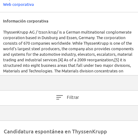
Web corporativa
Información corporativa
ThyssenKrupp AG /ˈtɪsɛn.krʊp/ is a German multinational conglomerate
corporation based in Duisburg and Essen, Germany. The corporation
consists of 670 companies worldwide. While ThyssenKrupp is one of the
world's largest steel producers, the company also provides components
and systems for the automotive industry, elevators, escalators, material
trading and industrial services.[4] As of a 2009 reorganization,[5] it is
structured into eight business areas that fall under two major divisions,
Materials and Technologies. The Materials division concentrates on
carbon steel, stainless steel, and material services while the Technology
Division concentrates on elevator, plant and components technology,
and marine systems. The company is the result of the 1999 merger of
Thyssen AG and Krupp, and now has its operational headquarters in
Filtrar
Essen. The largest shareholder is the Alfried Krupp von Bohlen und
Halbach Foundation, a major German philanthropic foundation, created
by and named in honour of Alfried Krupp von Bohlen und Halbach,
former owner and head of the Krupp company, once the largest company
in Europe.[6]
Candidatura espontánea en ThyssenKrupp
ThyssenKrupp has 5,500 employees in Spain, where it mainly
manufactures elevators (lifts). €1.6 billion in revenue comes from that