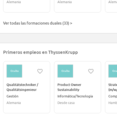
Alemania
Alemania
Alem
(m/w/divers) - Start
August 2027
Ver todas las formaciones duales (33) >
Primeros empleos en ThyssenKrupp
Oculta
Oculta
Ocu
Qualitätstechniker /
Product Owner
Strat
Qualitätsingenieur
Sustainability
(m/w
(m/w/d)
(Procurement) (m/w/d)
Gestión
Informática/Tecnología
Comp
Alemania
Desde casa
Hamb