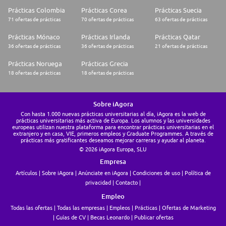
Prácticas Colombia
Prácticas Corea
Prácticas Suecia
71 ofertas de prácticas
70 ofertas de prácticas
63 ofertas de prácticas
Prácticas Mónaco
Prácticas Irlanda
Prácticas Qatar
36 ofertas de prácticas
36 ofertas de prácticas
21 ofertas de prácticas
Prácticas Noruega
Prácticas Grecia
18 ofertas de prácticas
18 ofertas de prácticas
Sobre iAgora
Con hasta 1.000 nuevas prácticas universitarias al día, iAgora es la web de
prácticas universitarias más activa de Europa. Los alumnos y las universidades
europeas utilizan nuestra plataforma para encontrar prácticas universitarias en el
extranjero y en casa, VIE, primeros empleos y Graduate Programmes. A través de
prácticas más gratificantes deseamos mejorar carreras y ayudar al planeta.
© 2026 iAgora Europa, SLU
Empresa
Artículos
Sobre iAgora
Anúnciate en iAgora
Condiciones de uso
Política de
privacidad
Contacto
Empleo
Todas las ofertas
Todas las empresas
Empleos
Prácticas
Ofertas de Marketing
Guías de CV
Becas Leonardo
Publicar ofertas