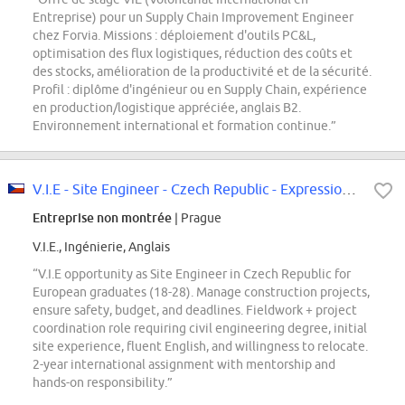
Entreprise) pour un Supply Chain Improvement Engineer
chez Forvia. Missions : déploiement d'outils PC&L,
optimisation des flux logistiques, réduction des coûts et
des stocks, amélioration de la productivité et de la sécurité.
Profil : diplôme d'ingénieur ou en Supply Chain, expérience
en production/logistique appréciée, anglais B2.
Environnement international et formation continue.”
V.I.E - Site Engineer - Czech Republic - Expression of interest - F/M
Entreprise non montrée
| Prague
V.I.E., Ingénierie, Anglais
“V.I.E opportunity as Site Engineer in Czech Republic for
European graduates (18-28). Manage construction projects,
ensure safety, budget, and deadlines. Fieldwork + project
coordination role requiring civil engineering degree, initial
site experience, fluent English, and willingness to relocate.
2-year international assignment with mentorship and
hands-on responsibility.”