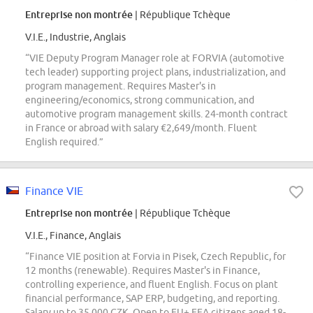
Entreprise non montrée
| République Tchèque
V.I.E., Industrie, Anglais
“VIE Deputy Program Manager role at FORVIA (automotive
tech leader) supporting project plans, industrialization, and
program management. Requires Master's in
engineering/economics, strong communication, and
automotive program management skills. 24-month contract
in France or abroad with salary €2,649/month. Fluent
English required.”
Finance VIE
Entreprise non montrée
| République Tchèque
V.I.E., Finance, Anglais
“Finance VIE position at Forvia in Pisek, Czech Republic, for
12 months (renewable). Requires Master's in Finance,
controlling experience, and fluent English. Focus on plant
financial performance, SAP ERP, budgeting, and reporting.
Salary up to 35,000 CZK. Open to EU+ EEA citizens aged 18-