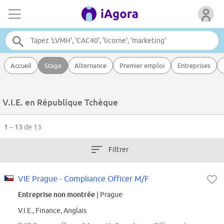
Accueil
Stage
Alternance
Premier emploi
Entreprises
V.I.E. en République Tchèque
1 – 13
de 13
Filtrer
VIE Prague - Compliance Officer M/F
Entreprise non montrée
| Prague
V.I.E., Finance, Anglais