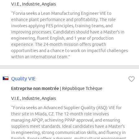
V.I.E., Industrie, Anglais
“Forvia seeks a Lean Manufacturing Engineer VIE to
enhance plant performance and profitability. The role
involves applying FES principles, training teams, and
improving processes. Candidates should have a Master's in
engineering, fluent English, and 1 year of production
experience. The 24-month mission offers growth
opportunities and a chance to work on impactful challenges
within an international team.”
Quality VIE
Entreprise non montrée
| République Tchèque
V.I.E., Industrie, Anglais
“Forvia seeks an Advanced Supplier Quality (ASQ) VIE for
their site in Mlada, CZ. The 12-month role involves
managing APQP, achieving PPAP approval, and ensuring
suppliers meet standards. Ideal candidates have a Master's
in engineering, strong communication skills, and fluency in
English. Forvia offers a dynamic, multicultural environment