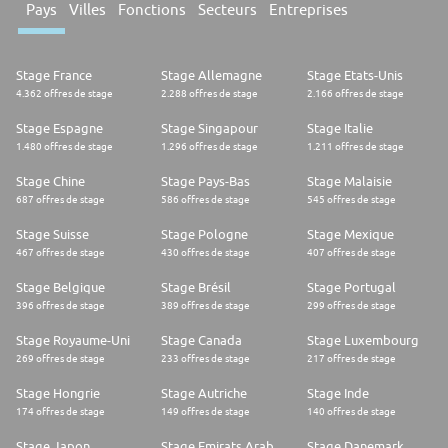
Pays
Villes
Fonctions
Secteurs
Entreprises
Stage France
Stage Allemagne
Stage Etats-Unis
4.362 offres de stage
2.288 offres de stage
2.166 offres de stage
Stage Espagne
Stage Singapour
Stage Italie
1.480 offres de stage
1.296 offres de stage
1.211 offres de stage
Stage Chine
Stage Pays-Bas
Stage Malaisie
687 offres de stage
586 offres de stage
545 offres de stage
Stage Suisse
Stage Pologne
Stage Mexique
467 offres de stage
430 offres de stage
407 offres de stage
Stage Belgique
Stage Brésil
Stage Portugal
396 offres de stage
389 offres de stage
299 offres de stage
Stage Royaume-Uni
Stage Canada
Stage Luxembourg
269 offres de stage
233 offres de stage
217 offres de stage
Stage Hongrie
Stage Autriche
Stage Inde
174 offres de stage
149 offres de stage
140 offres de stage
Stage Japon
Stage Emirats Arabes Unis
Stage Danemark