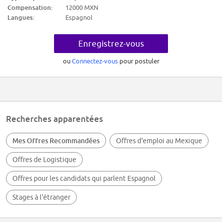
Nivel académico requerido: Secundaria/sec. técnica
Compensation:
12000 MXN
Experiencia: 1 - 2 años en AUXILIAR DE ALMACEN
Langues:
Espagnol
Ninguno - Básico
Liderazgo
Tolerancia a la presión
Enregistrez-vous
Adaptación al cambio
Aprendizaje constante
Conteo físico de inventario
ou
Connectez-vous
pour postuler
Liderazgo
Tolerancia a la presión
Adaptación al cambio
Aprendizaje constante
Ninguno - Básico
Recherches apparentées
Mes Offres Recommandées
Offres d'emploi au Mexique
Offres de Logistique
Offres pour les candidats qui parlent Espagnol
Stages à l'étranger