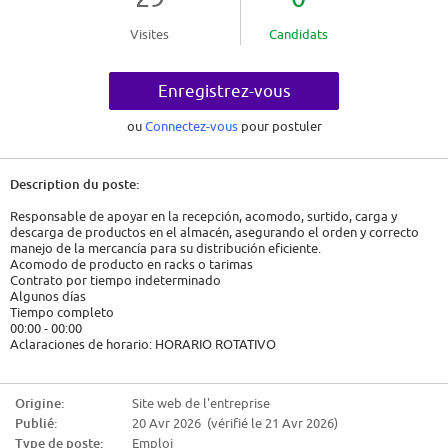
Visites
Candidats
Enregistrez-vous
ou
Connectez-vous
pour postuler
Description du poste:
Responsable de apoyar en la recepción, acomodo, surtido, carga y
descarga de productos en el almacén, asegurando el orden y correcto
manejo de la mercancía para su distribución eficiente.
Acomodo de producto en racks o tarimas
Contrato por tiempo indeterminado
Algunos días
Tiempo completo
00:00 - 00:00
Aclaraciones de horario: HORARIO ROTATIVO
2026-04-17
$12,000.00
Origine:
Site web de l'entreprise
Publié:
20 Avr 2026 (vérifié le 21 Avr 2026)
Profil requis du candidat:
Type de poste:
Emploi