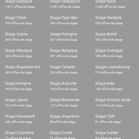
Stage Espagne
Stage Singapour
Stage Italie
1.471 offres de stage
1.287 offres de stage
1.208 offres de stage
Stage Chine
Stage Pays-Bas
Stage Malaisie
700 offres de stage
598 offres de stage
536 offres de stage
Stage Suisse
Stage Pologne
Stage Brésil
468 offres de stage
427 offres de stage
395 offres de stage
Stage Mexique
Stage Belgique
Stage Portugal
393 offres de stage
391 offres de stage
298 offres de stage
Stage Royaume-Uni
Stage Canada
Stage Luxembourg
263 offres de stage
224 offres de stage
214 offres de stage
Stage Hongrie
Stage Autriche
Stage Inde
183 offres de stage
148 offres de stage
132 offres de stage
Stage Japon
Stage Roumanie
Stage Emirats Arabes Unis
126 offres de stage
116 offres de stage
112 offres de stage
Stage Danemark
Stage Argentine
Stage Chili
106 offres de stage
98 offres de stage
81 offres de stage
Stage Colombie
Stage Corée
Stage Suède
75 offres de stage
72 offres de stage
63 offres de stage