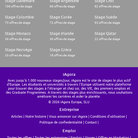
Stage Danemark
Stage Argentine
Stage Chili
106 offres de stage
98 offres de stage
82 offres de stage
Stage Colombie
Stage Corée
Stage Suède
75 offres de stage
72 offres de stage
63 offres de stage
Stage Monaco
Stage Irlande
Stage Qatar
36 offres de stage
36 offres de stage
22 offres de stage
Stage Norvège
Stage Grèce
20 offres de stage
18 offres de stage
iAgora
Avec jusqu'à 1.000 nouveaux stages/jour, iAgora est le site de stages le plus actif
d'Europe. Les étudiants et universités à travers l'Europe utilisent notre plateforme
pour trouver des stages à l'étranger et chez soi, des VIE, des premiers emplois et
des Graduate Programmes. A travers des stages plus enrichissants, nous souhaitons
améliorer les carrières et aider la planète.
© 2026 iAgora Europa, SLU
Entreprise
Articles
Notre histoire
Vous annoncer sur iAgora
Conditions d'utilisation
Politique de confiedentialité
Contact
Emploi
Toutes les offres
Toutes les entreprises
Emplois
Stages
Offres en Marketing