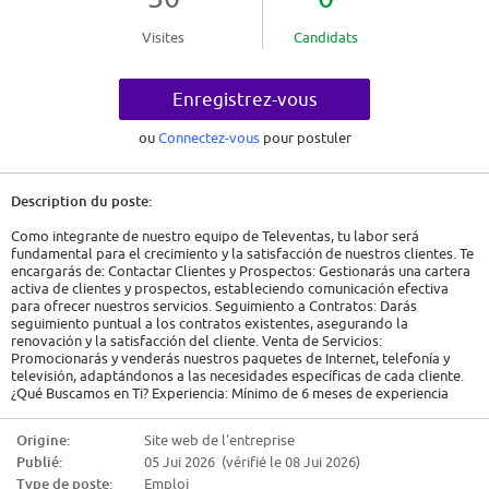
Visites
Candidats
Enregistrez-vous
ou
Connectez-vous
pour postuler
Description du poste:
Como integrante de nuestro equipo de Televentas, tu labor será
fundamental para el crecimiento y la satisfacción de nuestros clientes. Te
encargarás de: Contactar Clientes y Prospectos: Gestionarás una cartera
activa de clientes y prospectos, estableciendo comunicación efectiva
para ofrecer nuestros servicios. Seguimiento a Contratos: Darás
seguimiento puntual a los contratos existentes, asegurando la
renovación y la satisfacción del cliente. Venta de Servicios:
Promocionarás y venderás nuestros paquetes de Internet, telefonía y
televisión, adaptándonos a las necesidades específicas de cada cliente.
¿Qué Buscamos en Ti? Experiencia: Mínimo de 6 meses de experiencia
comprobable en ventas, preferentemente en el sector de
telecomunicaciones o servicios. Habilidades de Venta y Atención al
Origine:
Site web de l'entreprise
Cliente: Demostrar una habilidad innata para persuadir, negociar y cerrar
Publié:
05 Jui 2026 (vérifié le 08 Jui 2026)
ventas, manteniendo siempre una actitud de servicio y empatía hacia el
cliente. Experiencia en Ventas Telefónicas: Contar con experiencia sólida
Type de poste:
Emploi