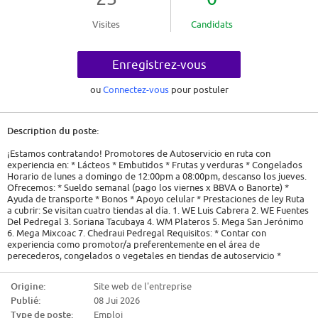
Visites
Candidats
Enregistrez-vous
ou
Connectez-vous
pour postuler
Description du poste:
¡Estamos contratando! Promotores de Autoservicio en ruta con
experiencia en: * Lácteos * Embutidos * Frutas y verduras * Congelados
Horario de lunes a domingo de 12:00pm a 08:00pm, descanso los jueves.
Ofrecemos: * Sueldo semanal (pago los viernes x BBVA o Banorte) *
Ayuda de transporte * Bonos * Apoyo celular * Prestaciones de ley Ruta
a cubrir: Se visitan cuatro tiendas al día. 1. WE Luis Cabrera 2. WE Fuentes
Del Pedregal 3. Soriana Tacubaya 4. WM Plateros 5. Mega San Jerónimo
6. Mega Mixcoac 7. Chedraui Pedregal Requisitos: * Contar con
experiencia como promotor/a preferentemente en el área de
perecederos, congelados o vegetales en tiendas de autoservicio *
Contar con código de vestimenta (playera o camisa blanca tipo polo y
pantalón negro) * Equipo de protección personal Responsabilidades: *
Origine:
Site web de l'entreprise
Cumplir con ruta asignada * Exhibir de manera correcta el producto,
Publié:
08 Jui 2026
incluye precio y ofertas * Realizar actividades promocionales y
colocación de material pop * Plano gramas * Revisión de etiquetas y
Type de poste:
Emploi