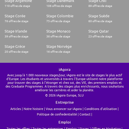
Stage Argentine
Stage Danemark
Stage Chili
110 offres de stage
106 offres de stage
89 offres de stage
Stage Corée
Stage Colombie
Stage Suède
76 offres de stage
75 offres de stage
60 offres de stage
Stage Irlande
Stage Monaco
Stage Qatar
39 offres de stage
36 offres de stage
23 offres de stage
Stage Grèce
Stage Norvège
20 offres de stage
16 offres de stage
iAgora
Avec jusqu'à 1.000 nouveaux stages/jour, iAgora est le site de stages le plus actif
d'Europe. Les étudiants et universités à travers l'Europe utilisent notre plateforme
pour trouver des stages à l'étranger et chez soi, des VIE, des premiers emplois et
des Graduate Programmes. A travers des stages plus enrichissants, nous souhaitons
améliorer les carrières et aider la planète.
© 2026 iAgora Europa, SLU
Entreprise
Articles
Notre histoire
Vous annoncer sur iAgora
Conditions d'utilisation
Politique de confiedentialité
Contact
Emploi
Toutes les offres
Toutes les entreprises
Emplois
Stages
Offres en Marketing