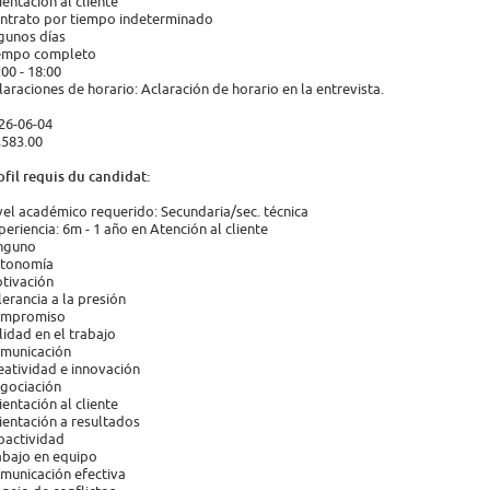
ientación al cliente
ntrato por tiempo indeterminado
gunos días
empo completo
:00 - 18:00
laraciones de horario: Aclaración de horario en la entrevista.
26-06-04
,583.00
ofil requis du candidat:
vel académico requerido: Secundaria/sec. técnica
periencia: 6m - 1 año en Atención al cliente
nguno
tonomía
tivación
lerancia a la presión
mpromiso
lidad en el trabajo
municación
eatividad e innovación
gociación
ientación al cliente
ientación a resultados
oactividad
abajo en equipo
municación efectiva