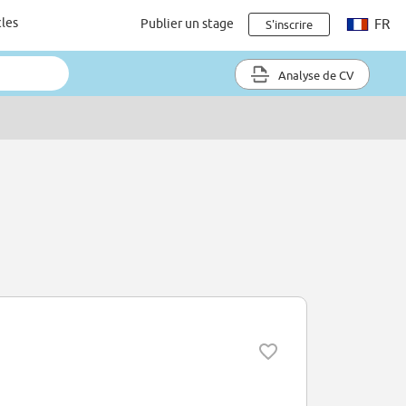
cles
Publier un stage
FR
S'inscrire
Analyse de CV