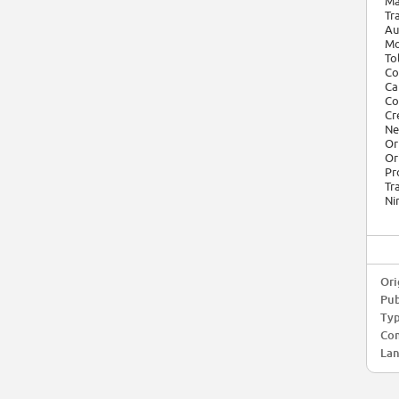
Ma
Tr
Au
Mo
To
Co
Ca
Co
Cr
Ne
Or
Or
Pr
Tr
Ni
Ori
Pub
Typ
Com
Lan