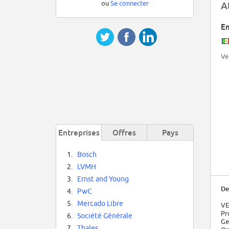
ou
Se connecter
A
Em
Ve
Entreprises
Offres
Pays
1.
Bosch
2.
LVMH
3.
Ernst and Young
De
4.
PwC
5.
Mercado Libre
VE
Pr
6.
Société Générale
Ge
7.
Thales