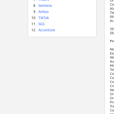
Or
Co
8.
Siemens
Al
9.
Airbus
Ti
09
10.
TikTok
Ac
11.
SGS
20
12.
Accenture
$9
Pr
Ni
Ex
Ni
Au
Mo
To
Co
Ca
Co
Cr
Ne
Or
Or
Pr
Tr
Co