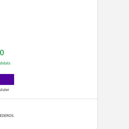
0
didats
s
stuler
CEDEROS.