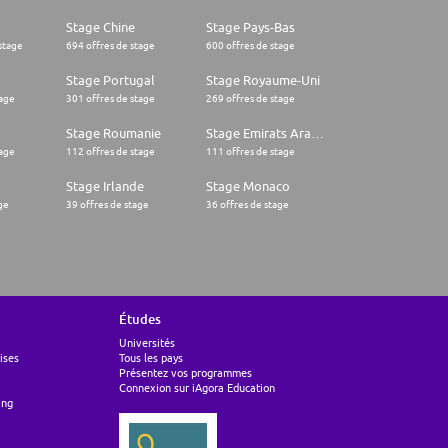
Stage Chine
Stage Pays-Bas
stage
694 offres de stage
600 offres de stage
Stage Portugal
Stage Royaume-Uni
tage
301 offres de stage
269 offres de stage
Stage Roumanie
Stage Emirats Arabes Unis
tage
112 offres de stage
111 offres de stage
Stage Irlande
Stage Monaco
ge
39 offres de stage
36 offres de stage
Études
Universités
ises
Tous les pays
Présentez vos programmes
Connexion sur iAgora Education
ing