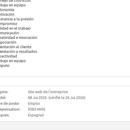
nejo de conflictos
abajo en equipo
tonomía
tivación
lerancia a la presión
mpromiso
lidad en el trabajo
municación
eatividad e innovación
gociación
ientación al cliente
ientación a resultados
oactividad
abajo en equipo
nguno
gine:
Site web de l'entreprise
lié:
08 Jui 2026 (vérifié le 26 Jui 2026)
e de poste:
Emploi
pensation:
9583 MXN
gues:
Espagnol