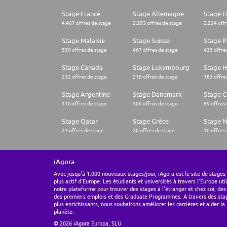
Stage France
Stage Allemagne
Stage E
4.407 offres de stage
2.353 offres de stage
2.234 off
Stage Malaisie
Stage Suisse
Stage 
550 offres de stage
467 offres de stage
435 offre
Stage Canada
Stage Luxembourg
Stage H
232 offres de stage
218 offres de stage
183 offre
Stage Argentine
Stage Danemark
Stage Ch
110 offres de stage
106 offres de stage
89 offres
Stage Qatar
Stage Grèce
Stage 
23 offres de stage
20 offres de stage
16 offres
iAgora
Avec jusqu'à 1.000 nouveaux stages/jour, iAgora est le site de stages 
plus actif d'Europe. Les étudiants et universités à travers l'Europe uti
notre plateforme pour trouver des stages à l'étranger et chez soi, des
des premiers emplois et des Graduate Programmes. A travers des sta
plus enrichissants, nous souhaitons améliorer les carrières et aider la
planète.
© 2026 iAgora Europa, SLU