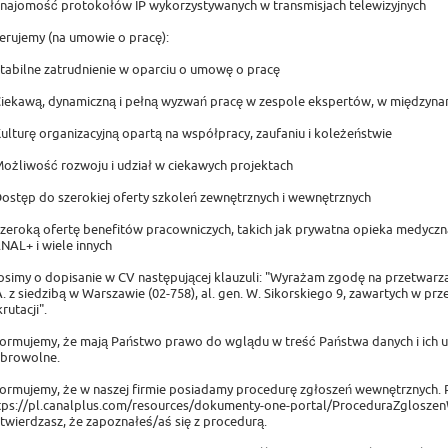
Znajomość protokołów IP wykorzystywanych w transmisjach telewizyjnych
erujemy (na umowie o pracę):
Stabilne zatrudnienie w oparciu o umowę o pracę
Ciekawą, dynamiczną i pełną wyzwań pracę w zespole ekspertów, w międzynar
Kulturę organizacyjną opartą na współpracy, zaufaniu i koleżeństwie
Możliwość rozwoju i udział w ciekawych projektach
Dostęp do szerokiej oferty szkoleń zewnętrznych i wewnętrznych
Szeroką ofertę benefitów pracowniczych, takich jak prywatna opieka medyczn
NAL+ i wiele innych
osimy o dopisanie w CV następującej klauzuli: "Wyrażam zgodę na przetwa
A. z siedzibą w Warszawie (02-758), al. gen. W. Sikorskiego 9, zawartych w
rutacji".
formujemy, że mają Państwo prawo do wglądu w treść Państwa danych i ich u
browolne.
formujemy, że w naszej firmie posiadamy procedurę zgłoszeń wewnętrznych. P
tps://pl.canalplus.com/resources/dokumenty-one-portal/ProceduraZglosze
twierdzasz, że zapoznałeś/aś się z procedurą.