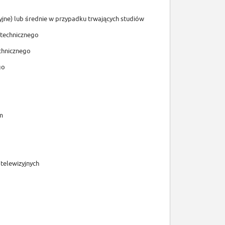
yjne) lub średnie w przypadku trwających studiów
 technicznego
chnicznego
go
m
telewizyjnych