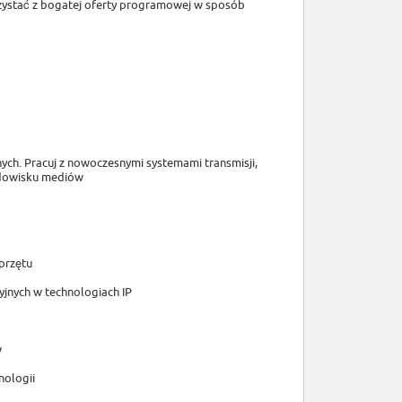
zystać z bogatej oferty programowej w sposób
ych. Pracuj z nowoczesnymi systemami transmisji,
odowisku mediów
przętu
yjnych w technologiach IP
w
nologii