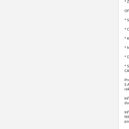
* 
Of
* 
* 
* 
* 
* 
* 
CA
Pr
S.
rek
In
do
In
ht
po