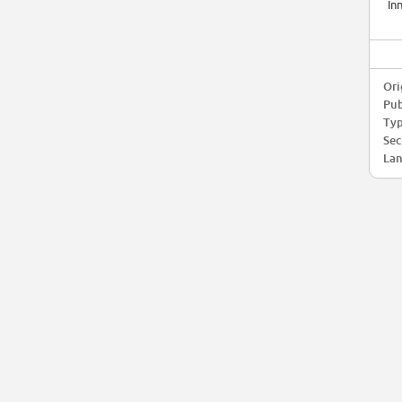
In
Ori
Pub
Typ
Sec
Lan