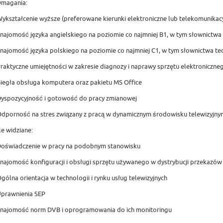
magania:
Wykształcenie wyższe (preferowane kierunki elektroniczne lub telekomunikac
Znajomość języka angielskiego na poziomie co najmniej B1, w tym słownictwa
Znajomość języka polskiego na poziomie co najmniej C1, w tym słownictwa te
Praktyczne umiejętności w zakresie diagnozy i naprawy sprzętu elektroniczne
Biegła obsługa komputera oraz pakietu MS Office
Dyspozycyjność i gotowość do pracy zmianowej
Odporność na stres związany z pracą w dynamicznym środowisku telewizyjny
le widziane:
Doświadczenie w pracy na podobnym stanowisku
Znajomość konfiguracji i obsługi sprzętu używanego w dystrybucji przekazów 
Ogólna orientacja w technologii i rynku usług telewizyjnych
Uprawnienia SEP
Znajomość norm DVB i oprogramowania do ich monitoringu