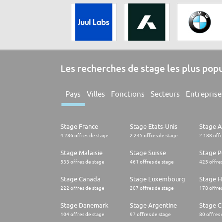
Les recherches de stage les plus pop
Pays
Villes
Fonctions
Secteurs
Entreprise
Stage France
Stage Etats-Unis
Stage 
4.286 offres de stage
2.245 offres de stage
2.188 off
Stage Malaisie
Stage Suisse
Stage 
533 offres de stage
461 offres de stage
425 offre
Stage Canada
Stage Luxembourg
Stage H
222 offres de stage
207 offres de stage
178 offre
Stage Danemark
Stage Argentine
Stage Ch
104 offres de stage
97 offres de stage
80 offres