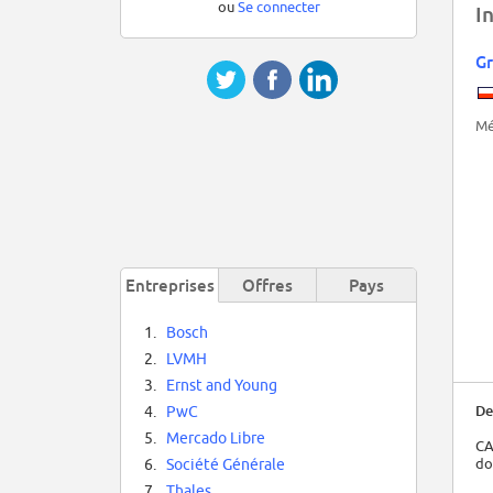
ou
Se connecter
I
Gr
Mé
Entreprises
Offres
Pays
1.
Bosch
2.
LVMH
3.
Ernst and Young
De
4.
PwC
5.
Mercado Libre
CA
do
6.
Société Générale
7.
Thales