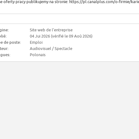
ne oferty pracy publikujemy na stronie: https://pl.canalplus.com/o-firmie/kari
gine:
Site web de l'entreprise
lié:
04 Jui 2026 (vérifié le 09 Aoû 2026)
e de poste:
Emploi
teur:
Audiovisuel / Spectacle
gues:
Polonais