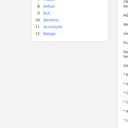
CA
do
8.
Airbus
9.
SGS
IN
10.
Siemens
Mi
11.
Accenture
Um
12.
Mango
Pr
Do
te
Za
* 
* 
* 
* 
* 
* 