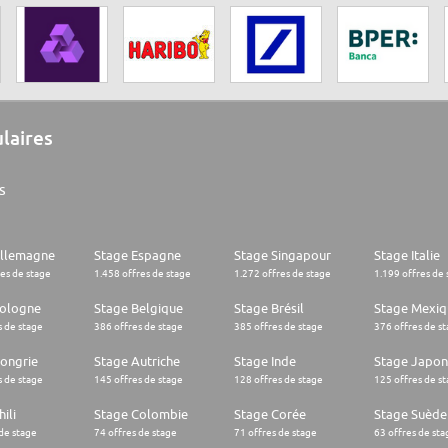
ulaires
s
Allemagne
Stage Espagne
Stage Singapour
Stage Italie
res de stage
1.458 offres de stage
1.272 offres de stage
1.199 offres de 
Pologne
Stage Belgique
Stage Brésil
Stage Mexiq
s de stage
386 offres de stage
385 offres de stage
376 offres de s
ongrie
Stage Autriche
Stage Inde
Stage Japon
s de stage
145 offres de stage
128 offres de stage
125 offres de s
ili
Stage Colombie
Stage Corée
Stage Suède
 de stage
74 offres de stage
71 offres de stage
63 offres de sta