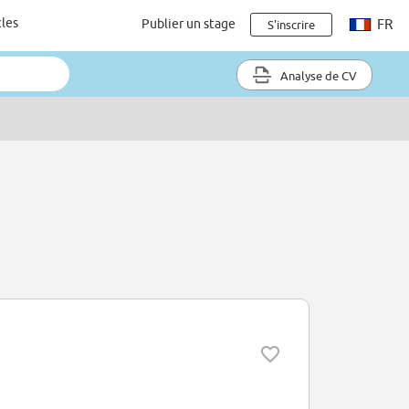
cles
Publier un stage
FR
S'inscrire
Analyse de CV