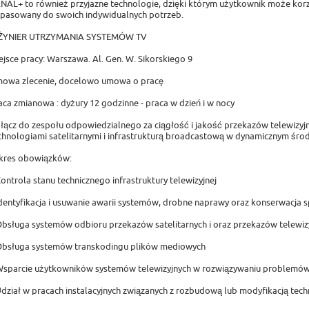
NAL+ to również przyjazne technologie, dzięki którym użytkownik może kor
pasowany do swoich indywidualnych potrzeb.
ŻYNIER UTRZYMANIA SYSTEMÓW TV
ejsce pracy: Warszawa. Al. Gen. W. Sikorskiego 9
owa zlecenie, docelowo umowa o pracę
aca zmianowa : dyżury 12 godzinne - praca w dzień i w nocy
łącz do zespołu odpowiedzialnego za ciągłość i jakość przekazów telewizyjn
chnologiami satelitarnymi i infrastrukturą broadcastową w dynamicznym śr
kres obowiązków:
Kontrola stanu technicznego infrastruktury telewizyjnej
Identyfikacja i usuwanie awarii systemów, drobne naprawy oraz konserwacja s
Obsługa systemów odbioru przekazów satelitarnych i oraz przekazów telewiz
Obsługa systemów transkodingu plików mediowych
Wsparcie użytkowników systemów telewizyjnych w rozwiązywaniu problemó
Udział w pracach instalacyjnych związanych z rozbudową lub modyfikacją tech