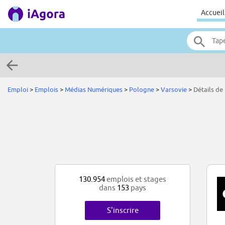
Accueil
Emploi
>
Emplois
>
Médias Numériques
>
Pologne
>
Varsovie
>
Détails de 
130.954
emplois et stages
dans
153
pays
S'inscrire