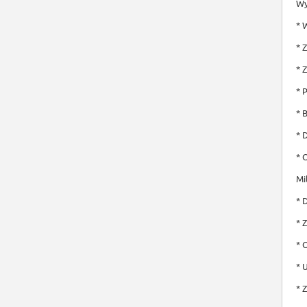
Wy
* 
* 
* 
* 
* 
* 
* 
Mi
* 
* 
* 
* 
* 