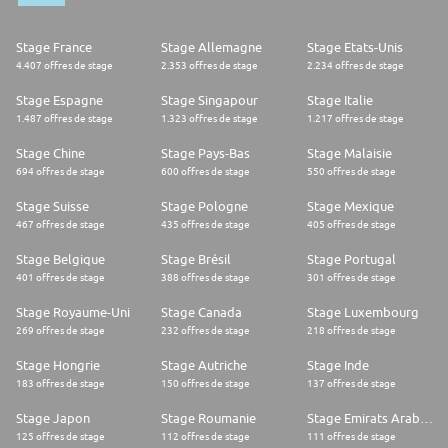
extracurriculares y lugares de interés.
*
Muy accesible y sociable, con capacidad para relacionarse con diferentes
Stage France
Stage Allemagne
Stage Etats-Unis
personas en diversas ocasiones.
4.407 offres de stage
2.353 offres de stage
2.234 offres de stage
*
Mentalidad creativa y de espíritu emprendedor, con un alto sentido de
Stage Espagne
Stage Singapour
Stage Italie
responsabilidad e iniciativa.
1.487 offres de stage
1.323 offres de stage
1.217 offres de stage
*
Capacidad para conciliar el trabajo a tiempo parcial y los estudios.
Stage Chine
Stage Pays-Bas
Stage Malaisie
*
Afinidad y deseo de aprender y aplicar nuevas habilidades,
694 offres de stage
600 offres de stage
550 offres de stage
especialmente en marketing y ventas.
*
Stage Suisse
Stage Pologne
Stage Mexique
Conectado(a) con diversos grupos e individuos influyentes en el campus.
467 offres de stage
435 offres de stage
405 offres de stage
THE TEAM
Stage Belgique
Stage Brésil
Stage Portugal
Red Bull Student Marketeer
401 offres de stage
388 offres de stage
301 offres de stage
¿Estás buscando el mejor trabajo para estudiantes del mundo? Tu trabajo
Stage Royaume-Uni
Stage Canada
Stage Luxembourg
como Student Marketeer es idear y ejecutar ingeniosos planes de
269 offres de stage
232 offres de stage
218 offres de stage
marketing y ventas para construir la marca y el consumo en el mundo
estudiantil y más.Conocer más
DÓNDE TRABAJARÁS
Stage Hongrie
Stage Autriche
Stage Inde
183 offres de stage
150 offres de stage
137 offres de stage
Buenos AiresBuenos Aires, Argentina
Stage Japon
Stage Roumanie
Stage Emirats Arabes Unis
ArgentinaRed Bull ArgentinaÚNETE AL EQUIPO
125 offres de stage
112 offres de stage
111 offres de stage