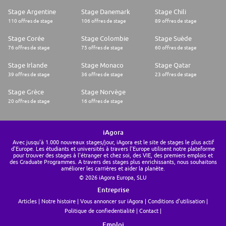
¿Tienes lo que se necesita?
Stage Argentine
Stage Danemark
Stage Chili
110 offres de stage
106 offres de stage
89 offres de stage
En tu postulación queremos ver tu estilo propio - lo que te interesa y por
qué crees que tu próxima oportunidad es aquí con nosotros
Stage Corée
Stage Colombie
Stage Suède
76 offres de stage
75 offres de stage
60 offres de stage
Stage Irlande
Stage Monaco
Stage Qatar
39 offres de stage
36 offres de stage
23 offres de stage
Stage Grèce
Stage Norvège
20 offres de stage
16 offres de stage
iAgora
Avec jusqu'à 1.000 nouveaux stages/jour, iAgora est le site de stages le plus actif
d'Europe. Les étudiants et universités à travers l'Europe utilisent notre plateforme
pour trouver des stages à l'étranger et chez soi, des VIE, des premiers emplois et
des Graduate Programmes. A travers des stages plus enrichissants, nous souhaitons
améliorer les carrières et aider la planète.
© 2026 iAgora Europa, SLU
Entreprise
Articles
Notre histoire
Vous annoncer sur iAgora
Conditions d'utilisation
Politique de confiedentialité
Contact
Emploi