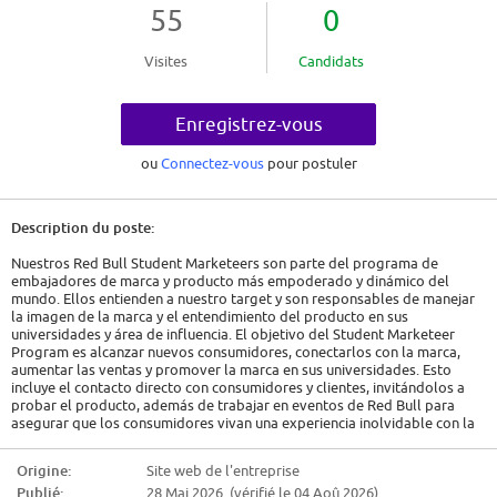
55
0
Visites
Candidats
Enregistrez-vous
ou
Connectez-vous
pour postuler
Description du poste:
Nuestros Red Bull Student Marketeers son parte del programa de
embajadores de marca y producto más empoderado y dinámico del
mundo. Ellos entienden a nuestro target y son responsables de manejar
la imagen de la marca y el entendimiento del producto en sus
universidades y área de influencia. El objetivo del Student Marketeer
Program es alcanzar nuevos consumidores, conectarlos con la marca,
aumentar las ventas y promover la marca en sus universidades. Esto
incluye el contacto directo con consumidores y clientes, invitándolos a
probar el producto, además de trabajar en eventos de Red Bull para
asegurar que los consumidores vivan una experiencia inolvidable con la
marca. RESPONSABILIDADES
Origine:
Site web de l'entreprise
Áreas que se adaptan a tus fortalezas
Publié:
28 Mai 2026 (vérifié le 04 Aoû 2026)