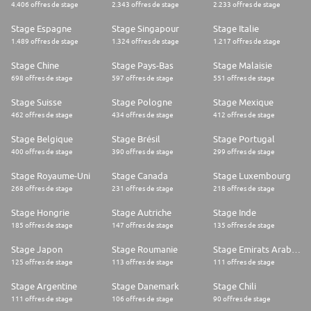
4.406 offres de stage
2.343 offres de stage
2.233 offres de stage
Stage Espagne
Stage Singapour
Stage Italie
1.489 offres de stage
1.324 offres de stage
1.217 offres de stage
Stage Chine
Stage Pays-Bas
Stage Malaisie
698 offres de stage
597 offres de stage
551 offres de stage
Stage Suisse
Stage Pologne
Stage Mexique
462 offres de stage
434 offres de stage
412 offres de stage
Stage Belgique
Stage Brésil
Stage Portugal
400 offres de stage
390 offres de stage
299 offres de stage
Stage Royaume-Uni
Stage Canada
Stage Luxembourg
268 offres de stage
231 offres de stage
218 offres de stage
Stage Hongrie
Stage Autriche
Stage Inde
185 offres de stage
147 offres de stage
135 offres de stage
Stage Japon
Stage Roumanie
Stage Emirats Arabes Unis
125 offres de stage
113 offres de stage
111 offres de stage
Stage Argentine
Stage Danemark
Stage Chili
111 offres de stage
106 offres de stage
90 offres de stage