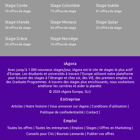
Stage Corée
Stage Colombie
Stage Suède
76 offres de stage
75 offres de stage
61 offres de stage
Stage Irlande
Stage Monaco
Stage Qatar
39 offres de stage
36 offres de stage
23 offres de stage
Stage Grèce
Stage Norvège
20 offres de stage
16 offres de stage
iAgora
Avec jusqu'à 1.000 nouveaux stages/jour, iAgora est le site de stages le plus actif
d'Europe. Les étudiants et universités à travers l'Europe utilisent notre plateforme
pour trouver des stages à l'étranger et chez soi, des VIE, des premiers emplois et
des Graduate Programmes. A travers des stages plus enrichissants, nous souhaitons
améliorer les carrières et aider la planète.
© 2026 iAgora Europa, SLU
Entreprise
Articles
Notre histoire
Vous annoncer sur iAgora
Conditions d'utilisation
Politique de confiedentialité
Contact
Emploi
Toutes les offres
Toutes les entreprises
Emplois
Stages
Offres en Marketing
Conseils pour CVs
Bourses Leonardo
Publier vos offres