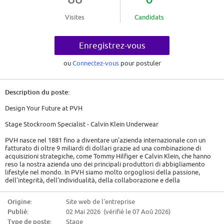
Visites
Candidats
Enregistrez-vous
ou
Connectez-vous
pour postuler
Description du poste:
Design Your Future at PVH
Stage Stockroom Specialist - Calvin Klein Underwear
PVH nasce nel 1881 fino a diventare un'azienda internazionale con un
fatturato di oltre 9 miliardi di dollari grazie ad una combinazione di
acquisizioni strategiche, come Tommy Hilfiger e Calvin Klein, che hanno
reso la nostra azienda uno dei principali produttori di abbigliamento
lifestyle nel mondo. In PVH siamo molto orgogliosi della passione,
dell'integrità, dell'individualità, della collaborazione e della
responsabilità, e crediamo che questi attributi costituiranno dei vantaggi
competitivi fondamentali. Le nostre persone sono il nostro bene più
Origine:
Site web de l'entreprise
grande e crediamo che investire nei nostri talenti ci permetterà di
Publié:
02 Mai 2026 (vérifié le 07 Aoû 2026)
continuare a far crescere il nostro business. RUOLO Lo Stage prevede
una formazione nel ruolo di Stock Room Associate che ha il compito di
Type de poste:
Stage