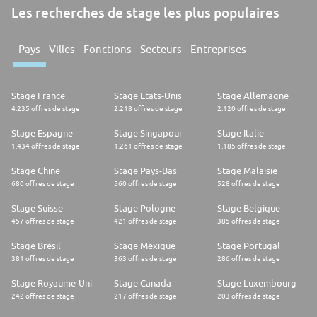
Les recherches de stage les plus populaires
Pays
Villes
Fonctions
Secteurs
Entreprises
Stage France
Stage Etats-Unis
Stage Allemagne
4.235 offres de stage
2.218 offres de stage
2.120 offres de stage
Stage Espagne
Stage Singapour
Stage Italie
1.434 offres de stage
1.261 offres de stage
1.185 offres de stage
Stage Chine
Stage Pays-Bas
Stage Malaisie
680 offres de stage
560 offres de stage
528 offres de stage
Stage Suisse
Stage Pologne
Stage Belgique
457 offres de stage
421 offres de stage
385 offres de stage
Stage Brésil
Stage Mexique
Stage Portugal
381 offres de stage
363 offres de stage
286 offres de stage
Stage Royaume-Uni
Stage Canada
Stage Luxembourg
242 offres de stage
217 offres de stage
203 offres de stage