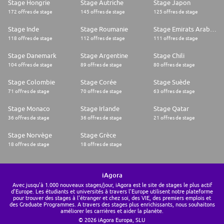
Stage Hongrie
Stage Autriche
Stage Japon
172 offres de stage
145 offres de stage
125 offres de stage
Stage Inde
Stage Roumanie
Stage Emirats Arabes Unis
118 offres de stage
112 offres de stage
111 offres de stage
Stage Danemark
Stage Argentine
Stage Chili
104 offres de stage
89 offres de stage
80 offres de stage
Stage Colombie
Stage Corée
Stage Suède
71 offres de stage
70 offres de stage
63 offres de stage
Stage Monaco
Stage Irlande
Stage Qatar
36 offres de stage
36 offres de stage
21 offres de stage
Stage Norvège
Stage Grèce
18 offres de stage
18 offres de stage
iAgora
Avec jusqu'à 1.000 nouveaux stages/jour, iAgora est le site de stages le plus actif
d'Europe. Les étudiants et universités à travers l'Europe utilisent notre plateforme
pour trouver des stages à l'étranger et chez soi, des VIE, des premiers emplois et
des Graduate Programmes. A travers des stages plus enrichissants, nous souhaitons
améliorer les carrières et aider la planète.
© 2026 iAgora Europa, SLU