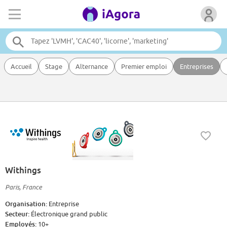
Accueil
Stage
Alternance
Premier emploi
Entreprises
Withings
Paris, France
Organisation:
Entreprise
Secteur:
Électronique grand public
Employés:
10+