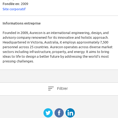
Fondée en:
2009
Site corporatif
Informations entreprise
Founded in 2009, Aurecon is an international engineering, design, and
advisory company renowned for its innovative and holistic approach.
Headquartered in Victoria, Australia, it employs approximately 7,500
personnel across 25 countries. Aurecon operates across diverse market
sectors including infrastructure, property, and energy. It aims to bring
ideas to life to design a better future by addressing the world’s most
pressing challenges.
As of 2023, Aurecon had a revenue exceeding AUD 1 billion.
Filtrer