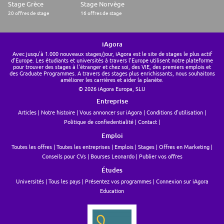
Stage Grèce
Stage Norvège
20 offres de stage
16 offres de stage
iAgora
Avec jusqu'à 1.000 nouveaux stages/jour, iAgora est le site de stages le plus actif
d'Europe. Les étudiants et universités à travers l'Europe utilisent notre plateforme
pour trouver des stages à l'étranger et chez soi, des VIE, des premiers emplois et
des Graduate Programmes. A travers des stages plus enrichissants, nous souhaitons
améliorer les carrières et aider la planète.
© 2026 iAgora Europa, SLU
Entreprise
Articles
Notre histoire
Vous annoncer sur iAgora
Conditions d'utilisation
Politique de confiedentialité
Contact
Emploi
Toutes les offres
Toutes les entreprises
Emplois
Stages
Offres en Marketing
Conseils pour CVs
Bourses Leonardo
Publier vos offres
Études
Universités
Tous les pays
Présentez vos programmes
Connexion sur iAgora
Education