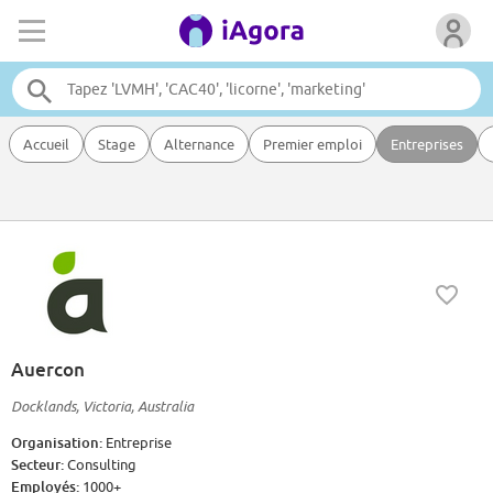
Accueil
Stage
Alternance
Premier emploi
Entreprises
Auercon
Docklands, Victoria, Australia
Organisation:
Entreprise
Secteur:
Consulting
Employés:
1000+