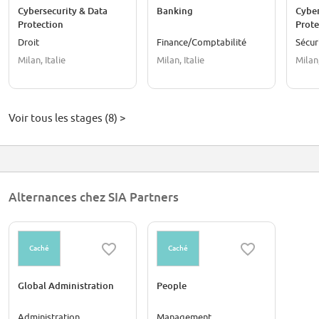
Cybersecurity & Data
Banking
Cyber
Protection
Prote
Droit
Finance/Comptabilité
Sécur
Milan, Italie
Milan, Italie
Milan,
Voir tous les stages (8) >
Alternances chez SIA Partners
Caché
Caché
Global Administration
People
Administration
Management