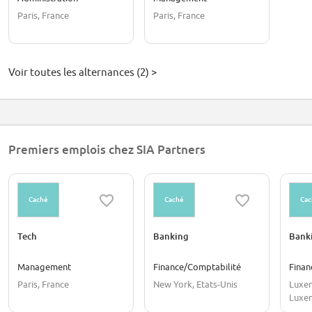
Paris, France
Paris, France
Voir toutes les alternances (2) >
Premiers emplois chez SIA Partners
Caché
Caché
Cac
Tech
Banking
Bank
Management
Finance/Comptabilité
Finan
Paris, France
New York, Etats-Unis
Luxem
Luxe