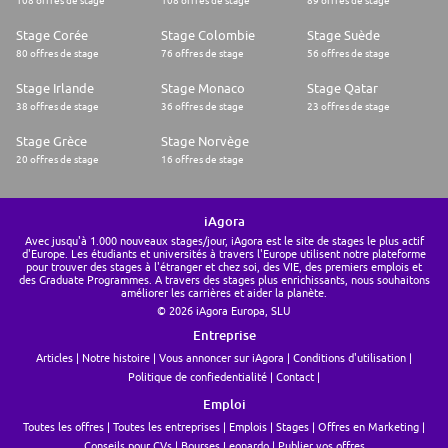
108 offres de stage
108 offres de stage
89 offres de stage
Stage Corée
Stage Colombie
Stage Suède
80 offres de stage
76 offres de stage
56 offres de stage
Stage Irlande
Stage Monaco
Stage Qatar
38 offres de stage
36 offres de stage
23 offres de stage
Stage Grèce
Stage Norvège
20 offres de stage
16 offres de stage
iAgora
Avec jusqu'à 1.000 nouveaux stages/jour, iAgora est le site de stages le plus actif
d'Europe. Les étudiants et universités à travers l'Europe utilisent notre plateforme
pour trouver des stages à l'étranger et chez soi, des VIE, des premiers emplois et
des Graduate Programmes. A travers des stages plus enrichissants, nous souhaitons
améliorer les carrières et aider la planète.
© 2026 iAgora Europa, SLU
Entreprise
Articles
Notre histoire
Vous annoncer sur iAgora
Conditions d'utilisation
Politique de confiedentialité
Contact
Emploi
Toutes les offres
Toutes les entreprises
Emplois
Stages
Offres en Marketing
Conseils pour CVs
Bourses Leonardo
Publier vos offres