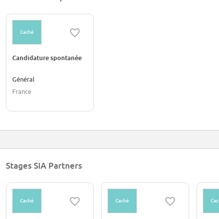
Caché
Candidature spontanée
Général
France
Stages SIA Partners
Caché
Caché
Cac