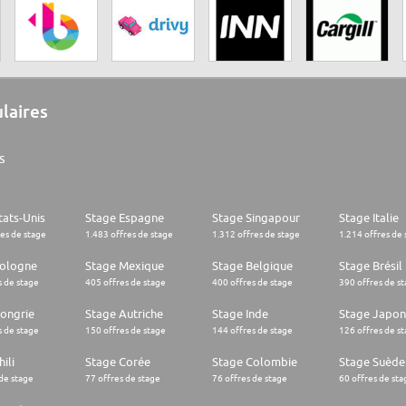
ulaires
s
tats-Unis
Stage Espagne
Stage Singapour
Stage Italie
res de stage
1.483 offres de stage
1.312 offres de stage
1.214 offres de 
Pologne
Stage Mexique
Stage Belgique
Stage Brésil
s de stage
405 offres de stage
400 offres de stage
390 offres de s
ongrie
Stage Autriche
Stage Inde
Stage Japon
s de stage
150 offres de stage
144 offres de stage
126 offres de s
ili
Stage Corée
Stage Colombie
Stage Suède
 de stage
77 offres de stage
76 offres de stage
60 offres de sta