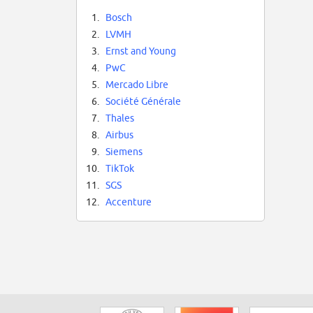
1.
Bosch
2.
LVMH
3.
Ernst and Young
4.
PwC
5.
Mercado Libre
6.
Société Générale
7.
Thales
8.
Airbus
9.
Siemens
10.
TikTok
11.
SGS
12.
Accenture