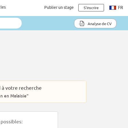
cles
Publier un stage
FR
S'inscrire
Analyse de CV
 à votre recherche
en en Malaisie”
possibles: