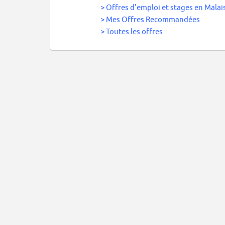
>
Offres d'emploi et stages en Malai
>
Mes Offres Recommandées
>
Toutes les offres