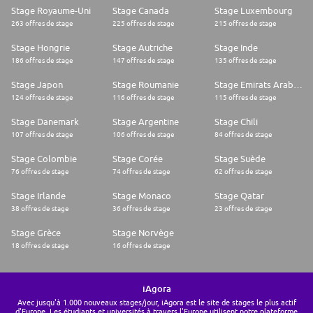
Stage Royaume-Uni
Stage Canada
Stage Luxembourg
263 offres de stage
225 offres de stage
215 offres de stage
Stage Hongrie
Stage Autriche
Stage Inde
186 offres de stage
147 offres de stage
135 offres de stage
Stage Japon
Stage Roumanie
Stage Emirats Arabes Unis
124 offres de stage
116 offres de stage
115 offres de stage
Stage Danemark
Stage Argentine
Stage Chili
107 offres de stage
106 offres de stage
84 offres de stage
Stage Colombie
Stage Corée
Stage Suède
76 offres de stage
74 offres de stage
62 offres de stage
Stage Irlande
Stage Monaco
Stage Qatar
38 offres de stage
36 offres de stage
23 offres de stage
Stage Grèce
Stage Norvège
18 offres de stage
16 offres de stage
iAgora
Avec jusqu'à 1.000 nouveaux stages/jour, iAgora est le site de stages le plus actif
d'Europe. Les étudiants et universités à travers l'Europe utilisent notre plateforme