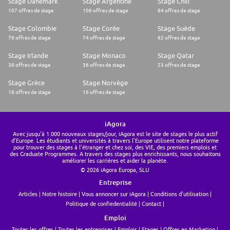
Stage Danemark
Stage Argentine
Stage Chili
107 offres de stage
106 offres de stage
84 offres de stage
Stage Colombie
Stage Corée
Stage Suède
76 offres de stage
74 offres de stage
62 offres de stage
Stage Irlande
Stage Monaco
Stage Qatar
38 offres de stage
36 offres de stage
23 offres de stage
Stage Grèce
Stage Norvège
18 offres de stage
16 offres de stage
iAgora
Avec jusqu'à 1.000 nouveaux stages/jour, iAgora est le site de stages le plus actif
d'Europe. Les étudiants et universités à travers l'Europe utilisent notre plateforme
pour trouver des stages à l'étranger et chez soi, des VIE, des premiers emplois et
des Graduate Programmes. A travers des stages plus enrichissants, nous souhaitons
améliorer les carrières et aider la planète.
© 2026 iAgora Europa, SLU
Entreprise
Articles
Notre histoire
Vous annoncer sur iAgora
Conditions d'utilisation
Politique de confiedentialité
Contact
Emploi
Toutes les offres
Toutes les entreprises
Emplois
Stages
Offres en Marketing