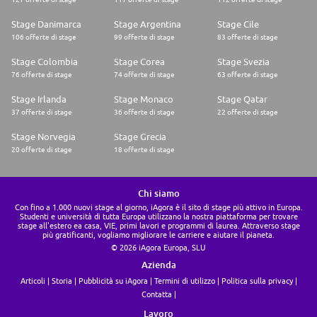
Stage Danimarca
Stage Argentina
Stage Cile
106 offerte di stage
99 offerte di stage
83 offerte di stage
Stage Colombia
Stage Corea
Stage Svezia
76 offerte di stage
74 offerte di stage
63 offerte di stage
Stage Irlanda
Stage Monaco
Stage Qatar
37 offerte di stage
36 offerte di stage
22 offerte di stage
Stage Norvegia
Stage Grecia
20 offerte di stage
18 offerte di stage
Chi siamo
Con fino a 1.000 nuovi stage al giorno, iAgora è il sito di stage più attivo in Europa.
Studenti e università di tutta Europa utilizzano la nostra piattaforma per trovare
stage all'estero ea casa, VIE, primi lavori e programmi di laurea. Attraverso stage
più gratificanti, vogliamo migliorare le carriere e aiutare il pianeta.
© 2026 iAgora Europa, SLU
Azienda
Articoli
Storia
Pubblicità su iAgora
Termini di utilizzo
Politica sulla privacy
Contatta
Lavoro