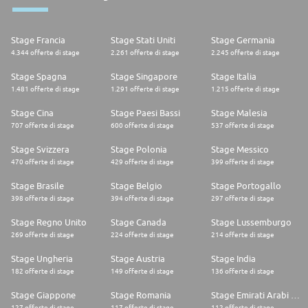
Stage Francia
Stage Stati Uniti
Stage Germania
4.344 offerte di stage
2.261 offerte di stage
2.245 offerte di stage
Stage Spagna
Stage Singapore
Stage Italia
1.481 offerte di stage
1.291 offerte di stage
1.215 offerte di stage
Stage Cina
Stage Paesi Bassi
Stage Malesia
707 offerte di stage
600 offerte di stage
537 offerte di stage
Stage Svizzera
Stage Polonia
Stage Messico
470 offerte di stage
429 offerte di stage
399 offerte di stage
Stage Brasile
Stage Belgio
Stage Portogallo
398 offerte di stage
394 offerte di stage
297 offerte di stage
Stage Regno Unito
Stage Canada
Stage Lussemburgo
269 offerte di stage
224 offerte di stage
214 offerte di stage
Stage Ungheria
Stage Austria
Stage India
182 offerte di stage
149 offerte di stage
136 offerte di stage
Stage Giappone
Stage Romania
Stage Emirati Arabi Uniti
127 offerte di stage
117 offerte di stage
112 offerte di stage