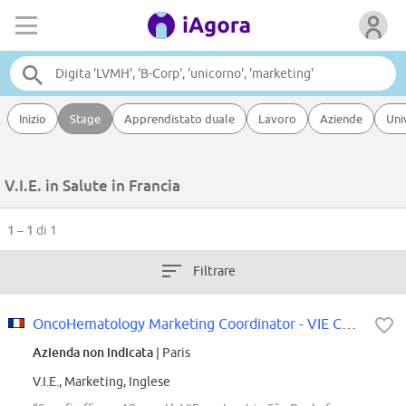
Inizio
Stage
Apprendistato duale
Lavoro
Aziende
Uni
V.I.E. in Salute in Francia
1 – 1
di 1
Filtrare
OncoHematology Marketing Coordinator - VIE Contract
Azienda non indicata
| Paris
V.I.E., Marketing, Inglese