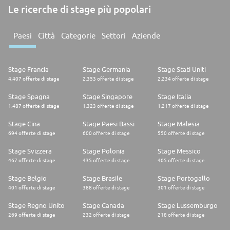
Le ricerche di stage più popolari
Paesi
Città
Categorie
Settori
Aziende
Stage Francia
Stage Germania
Stage Stati Uniti
4.407 offerte di stage
2.353 offerte di stage
2.234 offerte di stage
Stage Spagna
Stage Singapore
Stage Italia
1.487 offerte di stage
1.323 offerte di stage
1.217 offerte di stage
Stage Cina
Stage Paesi Bassi
Stage Malesia
694 offerte di stage
600 offerte di stage
550 offerte di stage
Stage Svizzera
Stage Polonia
Stage Messico
467 offerte di stage
435 offerte di stage
405 offerte di stage
Stage Belgio
Stage Brasile
Stage Portogallo
401 offerte di stage
388 offerte di stage
301 offerte di stage
Stage Regno Unito
Stage Canada
Stage Lussemburgo
269 offerte di stage
232 offerte di stage
218 offerte di stage