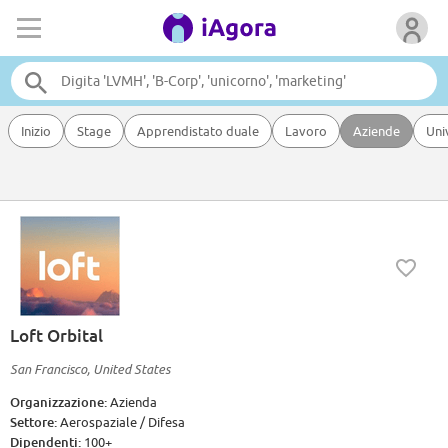
Inizio
Stage
Apprendistato duale
Lavoro
Aziende
Uni
Loft Orbital
San Francisco, United States
Organizzazione:
Azienda
Settore:
Aerospaziale / Difesa
Dipendenti:
100+