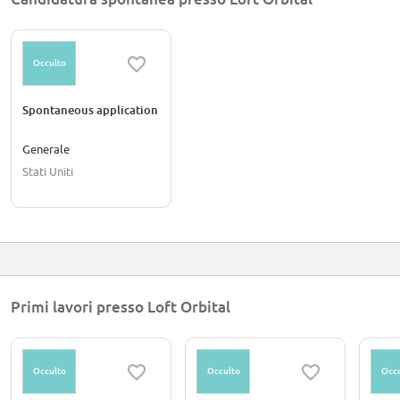
Occulto
Spontaneous application
Generale
Stati Uniti
Primi lavori presso Loft Orbital
Occulto
Occulto
Occu