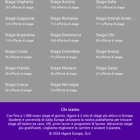
Stage Ungheria
Stage Austria
Stage India
183 offerte di stage
150 offerte di stage
137 offerte di stage
Stage Giappone
Stage Romania
Stage Emirati Arabi Uniti
125 offerte di stage
112 offerte di stage
111 offerte di stage
Stage Argentina
Stage Danimarca
Stage Cile
110 offerte di stage
106 offerte di stage
89 offerte di stage
Stage Corea
Stage Colombia
Stage Svezia
76 offerte di stage
75 offerte di stage
60 offerte di stage
Stage Irlanda
Stage Monaco
Stage Qatar
39 offerte di stage
36 offerte di stage
23 offerte di stage
Stage Grecia
Stage Norvegia
20 offerte di stage
16 offerte di stage
Chi siamo
Con fino a 1.000 nuovi stage al giorno, iAgora è il sito di stage più attivo in Europa.
Studenti e università di tutta Europa utilizzano la nostra piattaforma per trovare
stage all'estero ea casa, VIE, primi lavori e programmi di laurea. Attraverso stage
più gratificanti, vogliamo migliorare le carriere e aiutare il pianeta.
© 2026 iAgora Europa, SLU