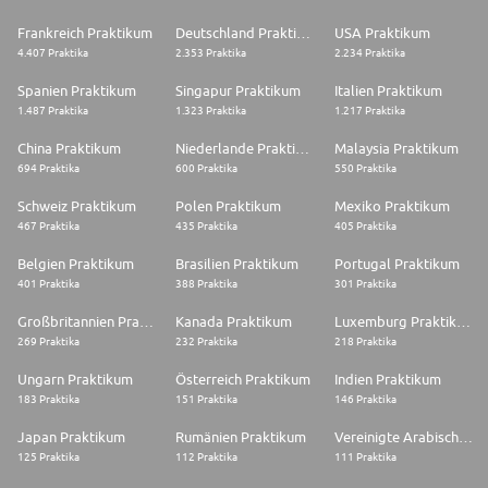
Frankreich Praktikum
Deutschland Praktikum
USA Praktikum
4.407 Praktika
2.353 Praktika
2.234 Praktika
Spanien Praktikum
Singapur Praktikum
Italien Praktikum
1.487 Praktika
1.323 Praktika
1.217 Praktika
China Praktikum
Niederlande Praktikum
Malaysia Praktikum
694 Praktika
600 Praktika
550 Praktika
Schweiz Praktikum
Polen Praktikum
Mexiko Praktikum
467 Praktika
435 Praktika
405 Praktika
Belgien Praktikum
Brasilien Praktikum
Portugal Praktikum
401 Praktika
388 Praktika
301 Praktika
Großbritannien Praktikum
Kanada Praktikum
Luxemburg Praktikum
269 Praktika
232 Praktika
218 Praktika
Ungarn Praktikum
Österreich Praktikum
Indien Praktikum
183 Praktika
151 Praktika
146 Praktika
Japan Praktikum
Rumänien Praktikum
Vereinigte Arabische Emirate Praktikum
125 Praktika
112 Praktika
111 Praktika