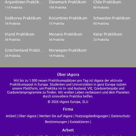
Argentinien Praktikum
Dänemark Praktikum
Chile Praktikum
110 Praktika
106 Praktika
89 Praktika
Südkorea Praktikum
Kolumbien Praktikum
Schweden Praktikum
76 Praktika
75 Praktika
60 Praktika
Irland Praktikum
Monaco Praktikum
Katar Praktikum
39 Praktika
36 Praktika
23 Praktika
Griechenland Praktikum
Norwegen Praktikum
20 Praktika
16 Praktika
Über iAgora
Mit bis zu 1.000 neuen Praktikumsplätzen pro Tag ist iAgora der aktivste
Praktikumspool in Europa. Studenten und Universitäten in ganz Europa nutzen
unsere Plattform, um Praktika im In- und Ausland, VIE, Graduiertenjobs und
Graduiertenprogramme zu finden. Wir wollen Leben verbessern und dem Planeten
durch sinnvollere Praktika helfen.
© 2026 iAgora Europa, SLU
Firma
Artikel
Über iAgora
Werben Sie auf iAgora
Nutzungsbedingungen
Datenschutz-
Bestimmungen
Kontaktieren
Arbeit