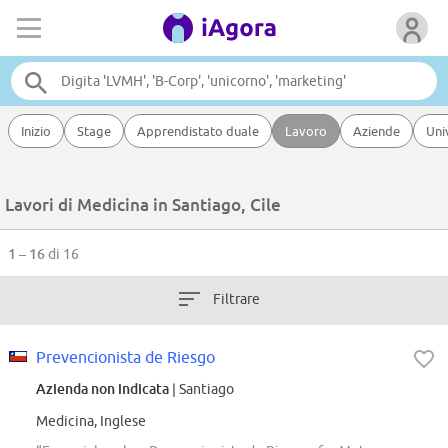
Inizio
Stage
Apprendistato duale
Lavoro
Aziende
Uni
Lavori di Medicina in Santiago, Cile
1 – 16
di 16
Filtrare
Prevencionista de Riesgo
Azienda non indicata
| Santiago
Medicina, Inglese