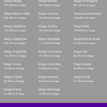
Stage Belgio
Stage Brasile
Stage Portogallo
400 offerte di stage
390 offerte di stage
301 offerte di stage
Stage Regno Unito
Stage Canada
Stage Lussemburgo
269 offerte di stage
234 offerte di stage
219 offerte di stage
Stage Ungheria
Stage Austria
Stage India
178 offerte di stage
150 offerte di stage
144 offerte di stage
Stage Giappone
Stage Romania
Stage Emirati Arabi Uniti
126 offerte di stage
111 offerte di stage
111 offerte di stage
Stage Argentina
Stage Danimarca
Stage Cile
110 offerte di stage
107 offerte di stage
90 offerte di stage
Stage Corea
Stage Colombia
Stage Svezia
77 offerte di stage
76 offerte di stage
60 offerte di stage
Stage Irlanda
Stage Monaco
Stage Qatar
39 offerte di stage
36 offerte di stage
23 offerte di stage
Stage Grecia
Stage Norvegia
20 offerte di stage
16 offerte di stage