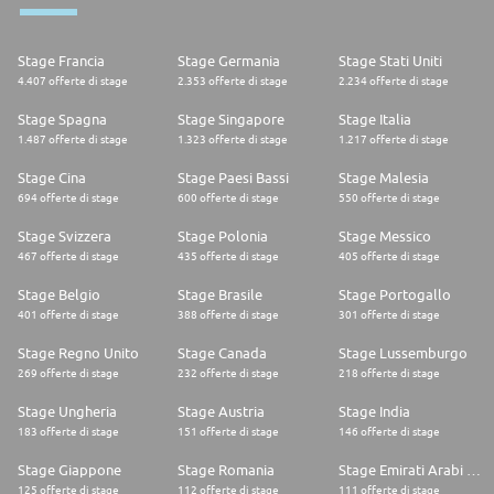
Stage Francia
Stage Germania
Stage Stati Uniti
4.407 offerte di stage
2.353 offerte di stage
2.234 offerte di stage
Stage Spagna
Stage Singapore
Stage Italia
1.487 offerte di stage
1.323 offerte di stage
1.217 offerte di stage
Stage Cina
Stage Paesi Bassi
Stage Malesia
694 offerte di stage
600 offerte di stage
550 offerte di stage
Stage Svizzera
Stage Polonia
Stage Messico
467 offerte di stage
435 offerte di stage
405 offerte di stage
Stage Belgio
Stage Brasile
Stage Portogallo
401 offerte di stage
388 offerte di stage
301 offerte di stage
Stage Regno Unito
Stage Canada
Stage Lussemburgo
269 offerte di stage
232 offerte di stage
218 offerte di stage
Stage Ungheria
Stage Austria
Stage India
183 offerte di stage
151 offerte di stage
146 offerte di stage
Stage Giappone
Stage Romania
Stage Emirati Arabi Uniti
125 offerte di stage
112 offerte di stage
111 offerte di stage