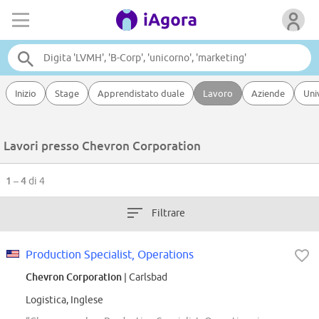
Inizio
Stage
Apprendistato duale
Lavoro
Aziende
Uni
Lavori presso Chevron Corporation
1 – 4
di 4
Filtrare
Production Specialist, Operations
Chevron Corporation
| Carlsbad
Logistica, Inglese