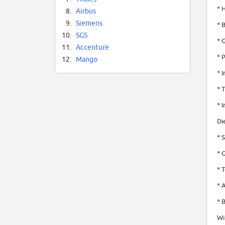
* 
8.
Airbus
9.
Siemens
* 
10.
SGS
* 
11.
Accenture
* 
12.
Mango
* 
* 
* 
Di
* 
* 
* 
* 
* 
Wi