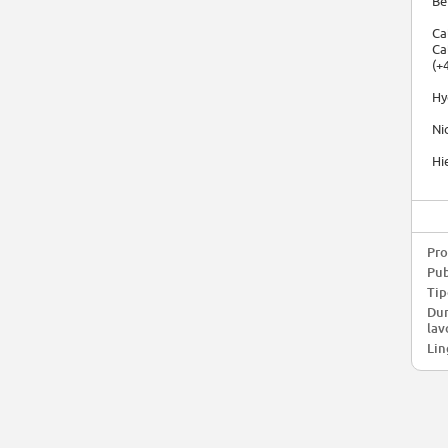
Be
Ca
Ca
(+
Hy
Ni
Hi
Pro
Pub
Tip
Dur
lav
Lin