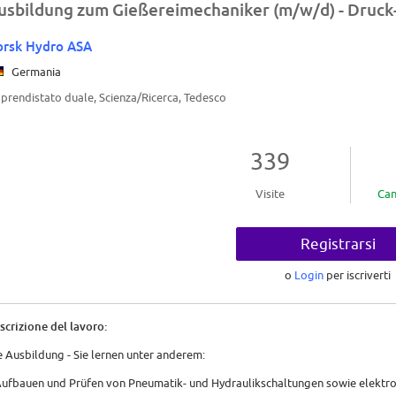
usbildung zum Gießereimechaniker (m/w/d) - Druck-
rsk Hydro ASA
Germania
prendistato duale, Scienza/Ricerca, Tedesco
339
Visite
Can
Registrarsi
o
Login
per iscriverti
scrizione del lavoro:
e Ausbildung - Sie lernen unter anderem:
Aufbauen und Prüfen von Pneumatik- und Hydraulikschaltungen sowie elekt