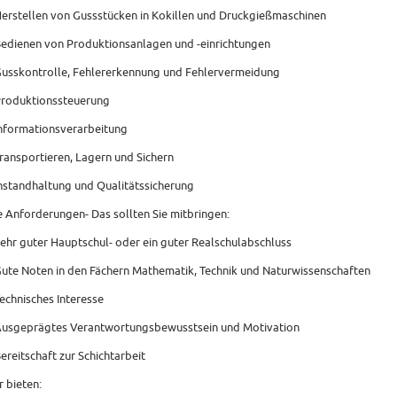
Herstellen von Gussstücken in Kokillen und Druckgießmaschinen
Bedienen von Produktionsanlagen und -einrichtungen
Gusskontrolle, Fehlererkennung und Fehlervermeidung
Produktionssteuerung
Informationsverarbeitung
Transportieren, Lagern und Sichern
Instandhaltung und Qualitätssicherung
e Anforderungen- Das sollten Sie mitbringen:
Sehr guter Hauptschul- oder ein guter Realschulabschluss
Gute Noten in den Fächern Mathematik, Technik und Naturwissenschaften
Technisches Interesse
Ausgeprägtes Verantwortungsbewusstsein und Motivation
Bereitschaft zur Schichtarbeit
r bieten: