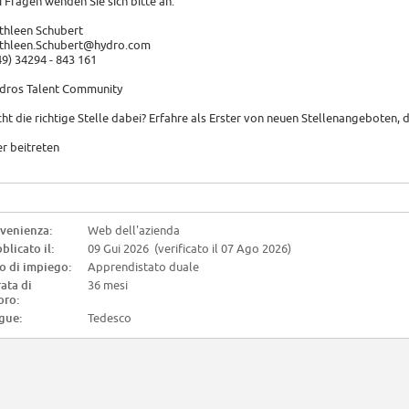
i Fragen wenden Sie sich bitte an:
thleen Schubert
thleen.Schubert@hydro.com
49) 34294 - 843 161
dros Talent Community
cht die richtige Stelle dabei? Erfahre als Erster von neuen Stellenangeboten, 
er beitreten
venienza:
Web dell'azienda
blicato il:
09 Gui 2026 (verificato il 07 Ago 2026)
o di impiego:
Apprendistato duale
ata di
36 mesi
oro:
gue:
Tedesco