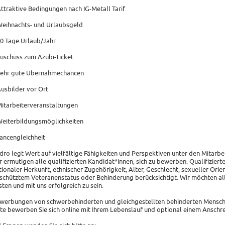
Attraktive Bedingungen nach IG-Metall Tarif
Weihnachts- und Urlaubsgeld
30 Tage Urlaub/Jahr
Zuschuss zum Azubi-Ticket
Sehr gute Übernahmechancen
Ausbilder vor Ort
Mitarbeiterveranstaltungen
Weiterbildungsmöglichkeiten
ancengleichheit
dro legt Wert auf vielfältige Fähigkeiten und Perspektiven unter den Mitarbe
r ermutigen alle qualifizierten Kandidat*innen, sich zu bewerben. Qualifizie
tionaler Herkunft, ethnischer Zugehörigkeit, Alter, Geschlecht, sexueller Orie
schütztem Veteranenstatus oder Behinderung berücksichtigt. Wir möchten alle
isten und mit uns erfolgreich zu sein.
werbungen von schwerbehinderten und gleichgestellten behinderten Menschen
tte bewerben Sie sich online mit Ihrem Lebenslauf und optional einem Anschr