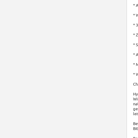
* 
* 
* 
* 
* 
* 
* 
* 
Ch
Hy
Wi
na
ge
le
Be
Bi