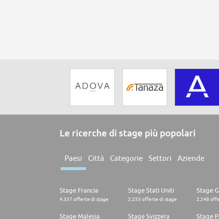
Le ricerche di stage più popolari
Paesi
Città
Categorie
Settori
Aziende
Stage Francia
Stage Stati Uniti
Stage 
4.337 offerte di stage
2.253 offerte di stage
2.248 offe
Stage Malesia
Stage Svizzera
Stage P