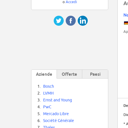
o
Accedi
A
No
Ap
Aziende
Offerte
Paesi
1.
Bosch
2.
LVMH
3.
Ernst and Young
De
4.
PwC
5.
Mercado Libre
Di
6.
Société Générale
* 
7.
Thales