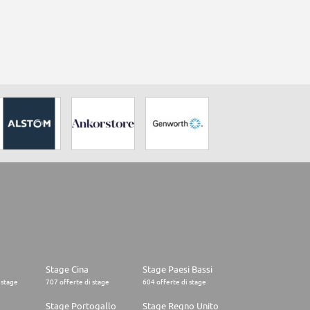
Stage Cina
Stage Paesi Bassi
 stage
707 offerte di stage
604 offerte di stage
o
Stage Portogallo
Stage Regno Unito