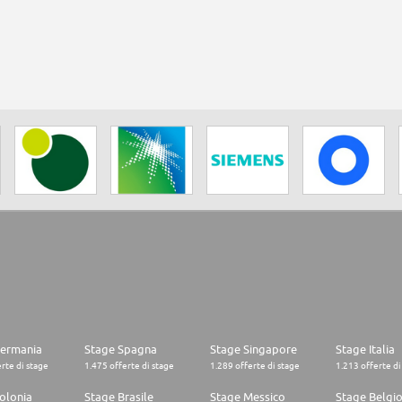
Germania
Stage Spagna
Stage Singapore
Stage Italia
rte di stage
1.475 offerte di stage
1.289 offerte di stage
1.213 offerte di
olonia
Stage Brasile
Stage Messico
Stage Belgi