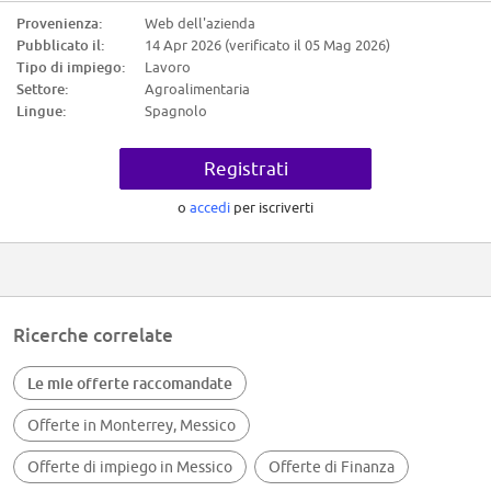
calidad de datos y detectar cualquier desviación.
Provenienza:
Web dell'azienda
Pubblicato il:
14 Apr 2026 (verificato il 05 Mag 2026)
* Gestionar solicitudes de alta y actualización de datos maestros.
Tipo di impiego:
Lavoro
* Cargar y validar información en herramientas como SAP, Dynamics, etc.
Settore:
Agroalimentaria
Lingue:
Spagnolo
* Coordinar aprobaciones con OPCO para la activación de clientes,
proveedores y materiales.
Registrati
* Notificar al requestor una vez completado y activado el registro,
incluyendo el seteo de precios y descuentos.
o
accedi
per iscriverti
Requisitos:
* Carrera terminada. Licenciatura en Administración, Negocios
Internacionales o Contabilidad.
* Inglés Avanzado.
Ricerche correlate
* Conocimientos en Paquetería office.
* Conocimiento y habilidades de comunicación efectiva, proactividad y
Le mie offerte raccomandate
mejora continua
Offerte in Monterrey, Messico
Offerte di impiego in Messico
Offerte di Finanza