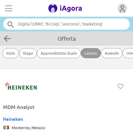
Offerta
Inizio
Stage
Apprendistato duale
Lavoro
Aziende
Uni
MDM Analyst
Heineken
Monterrey, Messico