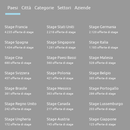
Paesi
Città
Categorie
Settori
Aziende
Stage Francia
Stage Stati Uniti
Stage Germania
4.235 offerte di stage
2.218 offerte di stage
2.120 offerte di stage
Stage Spagna
Stage Singapore
Stage Italia
1.434 offerte di stage
1.261 offerte di stage
1.185 offerte di stage
Stage Cina
Stage Paesi Bassi
Stage Malesia
680 offerte di stage
560 offerte di stage
528 offerte di stage
Stage Svizzera
Stage Polonia
Stage Belgio
457 offerte di stage
421 offerte di stage
385 offerte di stage
Stage Brasile
Stage Messico
Stage Portogallo
381 offerte di stage
363 offerte di stage
286 offerte di stage
Stage Regno Unito
Stage Canada
Stage Lussemburgo
242 offerte di stage
217 offerte di stage
203 offerte di stage
Stage Ungheria
Stage Austria
Stage Giappone
172 offerte di stage
145 offerte di stage
125 offerte di stage