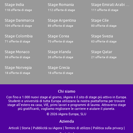
Stage India
Stage Romania
Stage Emirati Arabi Uniti
118 offerte di stage
112 offerte di stage
111 offerte di stage
Stage Danimarca
Stage Argentina
Stage Cile
104 offerte di stage
89 offerte di stage
80 offerte di stage
Stage Colombia
Stage Corea
Stage Svezia
71 offerte di stage
70 offerte di stage
63 offerte di stage
Stage Monaco
Stage Irlanda
Stage Qatar
36 offerte di stage
36 offerte di stage
21 offerte di stage
Stage Norvegia
Stage Grecia
18 offerte di stage
18 offerte di stage
Chi siamo
Con fino a 1.000 nuovi stage al giorno, iAgora è il sito di stage più attivo in Europa.
Studenti e università di tutta Europa utilizzano la nostra piattaforma per trovare
stage all'estero ea casa, VIE, primi lavori e programmi di laurea. Attraverso stage
più gratificanti, vogliamo migliorare le carriere e aiutare il pianeta.
© 2026 iAgora Europa, SLU
Azienda
Articoli
Storia
Pubblicità su iAgora
Termini di utilizzo
Politica sulla privacy