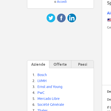
o
Accedi
S
Ai
Ge
Aziende
Offerte
Paesi
1.
Bosch
2.
LVMH
3.
Ernst and Young
De
4.
PwC
5.
Mercado Libre
De
6.
Société Générale
If
7.
Thales