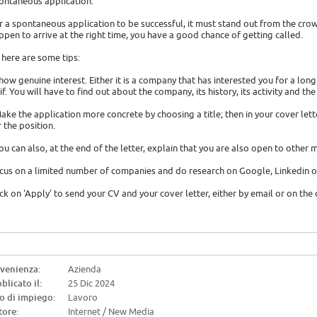
ontaneous application.
r a spontaneous application to be successful, it must stand out from the cro
ppen to arrive at the right time, you have a good chance of getting called.
 here are some tips:
Show genuine interest. Either it is a company that has interested you for a lon
 if. You will have to find out about the company, its history, its activity and the
Make the application more concrete by choosing a title; then in your cover let
r the position.
You can also, at the end of the letter, explain that you are also open to other m
cus on a limited number of companies and do research on Google, Linkedin o
ick on 'Apply' to send your CV and your cover letter, either by email or on th
venienza:
Azienda
blicato il:
25 Dic 2024
o di impiego:
Lavoro
tore:
Internet / New Media