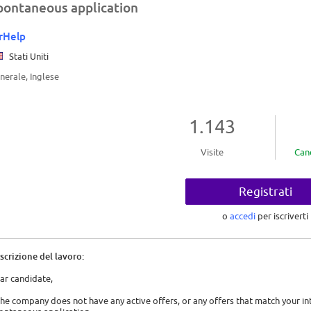
pontaneous application
rHelp
Stati Uniti
nerale, Inglese
1.143
Visite
Can
Registrati
o
accedi
per iscriverti
scrizione del lavoro:
ar candidate,
 the company does not have any active offers, or any offers that match your inte