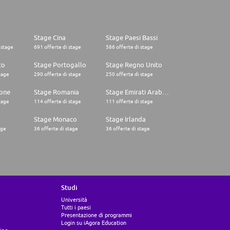
Stage Cina
Stage Paesi Bassi
 stage
691 offerte di stage
586 offerte di stage
co
Stage Portogallo
Stage Regno Unito
tage
290 offerte di stage
250 offerte di stage
one
Stage Romania
Stage Emirati Arabi Uniti
tage
114 offerte di stage
111 offerte di stage
Stage Monaco
Stage Irlanda
age
36 offerte di stage
36 offerte di stage
Studi
Università
Tutti i paesi
Presentazione di programmi
Login su iAgora Education