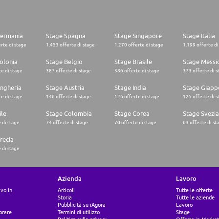
Germania
Stage Spagna
Stage Singapore
Stage Italia
rte di stage
1.453 offerte di stage
1.270 offerte di stage
1.199 offerte di
olonia
Stage Belgio
Stage Brasile
Stage Messi
e di stage
387 offerte di stage
386 offerte di stage
373 offerte di s
ngheria
Stage Austria
Stage India
Stage Giapp
e di stage
146 offerte di stage
126 offerte di stage
125 offerte di s
ile
Stage Colombia
Stage Corea
Stage Svezia
 di stage
74 offerte di stage
70 offerte di stage
63 offerte di st
recia
 di stage
Azienda
Lavoro
ivo in
Articoli
Tutte le offerte
Storia
Tutte le aziende
Pubblicità su iAgora
Lavoro
orare
Termini di utilizzo
Stage