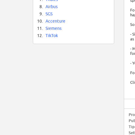
sp
8.
Airbus
Fo
9.
SGS
ha
10.
Accenture
So
11.
Siemens
- 
12.
TikTok
as
- 
fo
- 
Fo
Cl
Pro
Pub
Tip
Set