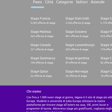
Paesi
Città
Categorie
Settori
Aziende
Stage Francia
Stage Stati Uniti
Stage 
4.265 offerte di stage
2.240 offerte di stage
2.170 offe
Stage Malesia
Stage Svizzera
Stage P
532 offerte di stage
461 offerte di stage
423 offert
Stage Canada
Stage Lussemburgo
Stage U
221 offerte di stage
205 offerte di stage
176 offert
Stage Danimarca
Stage Argentina
Stage C
104 offerte di stage
95 offerte di stage
82 offerte
Stage Qatar
Stage Norvegia
Stage G
22 offerte di stage
20 offerte di stage
18 offerte
Chi siamo
Con fino a 1.000 nuovi stage al giorno, iAgora è il sito di stage più att
Europa. Studenti e università di tutta Europa utilizzano la nostra
piattaforma per trovare stage all'estero ea casa, VIE, primi lavori e
programmi di laurea. Attraverso stage più gratificanti, vogliamo migli