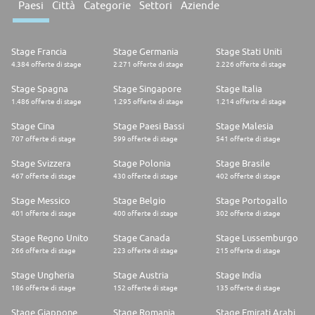
Paesi
Città
Categorie
Settori
Aziende
Stage Francia
Stage Germania
Stage Stati Uniti
4.384 offerte di stage
2.271 offerte di stage
2.226 offerte di stage
Stage Spagna
Stage Singapore
Stage Italia
1.486 offerte di stage
1.295 offerte di stage
1.214 offerte di stage
Stage Cina
Stage Paesi Bassi
Stage Malesia
707 offerte di stage
599 offerte di stage
541 offerte di stage
Stage Svizzera
Stage Polonia
Stage Brasile
467 offerte di stage
430 offerte di stage
402 offerte di stage
Stage Messico
Stage Belgio
Stage Portogallo
401 offerte di stage
400 offerte di stage
302 offerte di stage
Stage Regno Unito
Stage Canada
Stage Lussemburgo
266 offerte di stage
223 offerte di stage
215 offerte di stage
Stage Ungheria
Stage Austria
Stage India
186 offerte di stage
152 offerte di stage
135 offerte di stage
Stage Giappone
Stage Romania
Stage Emirati Arabi Uniti