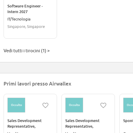
Software Engineer -
Intern 2027
IT/Tecnologia
Singapore, Singapore
Vedi tutti i tirocini (1) >
Primi lavori presso Airwallex
Occulto
Occulto
Occu
Sales Development
Sales Development
Spon
Representative,
Representative,
Commercial
Commercial