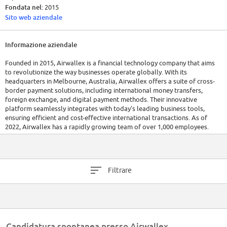
Fondata nel:
2015
Sito web aziendale
Informazione aziendale
Founded in 2015, Airwallex is a financial technology company that aims
to revolutionize the way businesses operate globally. With its
headquarters in Melbourne, Australia, Airwallex offers a suite of cross-
border payment solutions, including international money transfers,
foreign exchange, and digital payment methods. Their innovative
platform seamlessly integrates with today's leading business tools,
ensuring efficient and cost-effective international transactions. As of
2022, Airwallex has a rapidly growing team of over 1,000 employees.
Financially, Airwallex has attracted significant investments, reaching
unicorn status with a valuation of over $1 billion. Their growth and
expansion in various markets underscore their rising prominence in the
Filtrare
fintech space.
Candidatura spontanea presso Airwallex