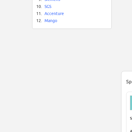
10.
SGS
11.
Accenture
12.
Mango
Sp
S
A