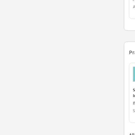
A
Pr
S
I
I
S