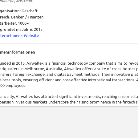
lbourne, Australia,
ganisation:
Geschäft
reich:
Banken / Finanzen
tarbeiter:
1000+
gründet im Jahre:
2015
ternehmens-Website
rmeninformationen
unded in 2015, Airwallex is a financial technology company that aims to revol
adquarters in Melbourne, Australia, Airwallex offers a suite of cross-border 
ansfers, foreign exchange, and digital payment methods. Their innovative pla
siness tools, ensuring efficient and cost-effective international transactions.
000 employees.
nancially, Airwallex has attracted significant investments, reaching unicorn st
pansion in various markets underscore their rising prominence in the fintech 