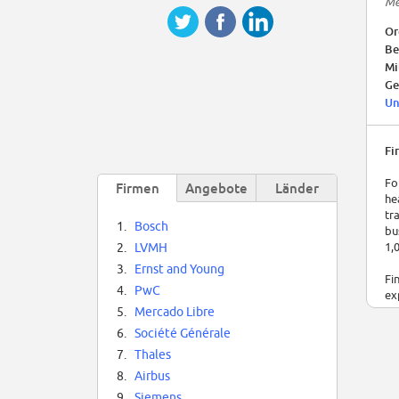
Me
Or
Be
Mi
Ge
Un
Fi
Fo
Firmen
Angebote
Länder
he
tr
1.
Bosch
bu
1,
2.
LVMH
3.
Ernst and Young
Fi
4.
PwC
ex
5.
Mercado Libre
6.
Société Générale
7.
Thales
8.
Airbus
9.
Siemens