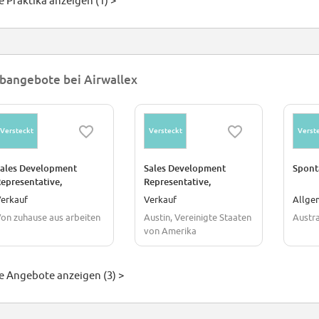
e Praktika anzeigen (1) >
bangebote bei Airwallex
Versteckt
Versteckt
Verst
ales Development
Sales Development
Spont
epresentative,
Representative,
Commercial
Commercial
erkauf
Verkauf
Allge
on zuhause aus arbeiten
Austin, Vereinigte Staaten
Austra
von Amerika
le Angebote anzeigen (3) >