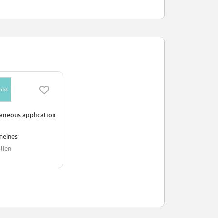
eckt
aneous application
meines
lien