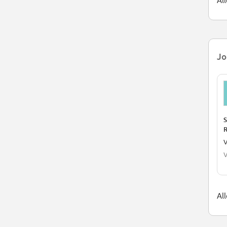
All
Jo
S
R
V
V
Al