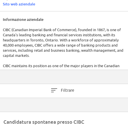
Sito web aziendale
Informazione aziendale
CIBC (Canadian Imperial Bank of Commerce), founded in 1867, is one of
Canada's leading banking and financial services institutions, with its
headquarters in Toronto, Ontario. With a workforce of approximately
40,000 employees, CIBC offers a wide range of banking products and
services, including retail and business banking, wealth management, and
capital markets.
CIBC maintains its position as one of the major players in the Canadian
financial industry, with a strong focus on customer-centric solutions and
digital innovation. The company ended October 31, 2022, with a net
income of $6.2 billion and adjusted net income(1) of $6.6 billion
Filtrare
Candidatura spontanea presso CIBC