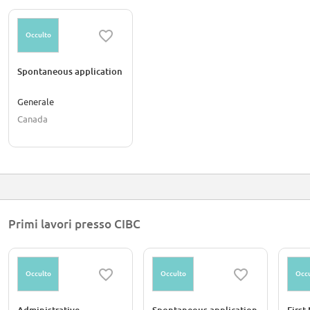
Occulto
Spontaneous application
Generale
Canada
Primi lavori presso CIBC
Occulto
Occulto
Occu