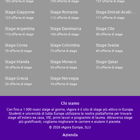
183 offerte di stage
150 offerte di stage
137 offerte di stage
Stage Giappone
Stage Romania
Stage Emirati Arabi Uniti
125 offerte di stage
112 offerte di stage
111 offerte di stage
Stage Argentina
Stage Danimarca
Stage Cile
110 offerte di stage
106 offerte di stage
89 offerte di stage
Stage Corea
Stage Colombia
Stage Svezia
76 offerte di stage
75 offerte di stage
60 offerte di stage
Stage Irlanda
Stage Monaco
Stage Qatar
39 offerte di stage
36 offerte di stage
23 offerte di stage
Stage Grecia
Stage Norvegia
20 offerte di stage
16 offerte di stage
Chi siamo
Con fino a 1.000 nuovi stage al giorno, iAgora è il sito di stage più attivo in Europa.
Studenti e università di tutta Europa utilizzano la nostra piattaforma per trovare
stage all'estero ea casa, VIE, primi lavori e programmi di laurea. Attraverso stage
più gratificanti, vogliamo migliorare le carriere e aiutare il pianeta.
© 2026 iAgora Europa, SLU
Azienda