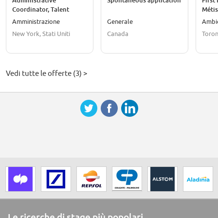
Administrative
Spontaneous application
First 
Coordinator, Talent
Métis
Acquisition (Contract 4-
2027
Amministrazione
Generale
Ambi
months)
Inter
New York, Stati Uniti
Canada
Toron
Vedi tutte le offerte (3) >
Le ricerche di stage più popolari