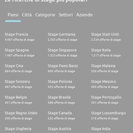
Paesi
Città
Categorie
Settori
Aziende
Stage Francia
Stage Germania
Stage Stati Uniti
4.407 offerte di stage
2.353 offerte di stage
2.234 offerte di stage
Stage Spagna
Stage Singapore
Stage Italia
1.487 offerte di stage
1.323 offerte di stage
1.217 offerte di stage
Stage Cina
Stage Paesi Bassi
Stage Malesia
694 offerte di stage
600 offerte di stage
550 offerte di stage
Stage Svizzera
Stage Polonia
Stage Messico
467 offerte di stage
435 offerte di stage
405 offerte di stage
Stage Belgio
Stage Brasile
Stage Portogallo
401 offerte di stage
388 offerte di stage
301 offerte di stage
Stage Regno Unito
Stage Canada
Stage Lussemburgo
269 offerte di stage
232 offerte di stage
218 offerte di stage
Stage Ungheria
Stage Austria
Stage India