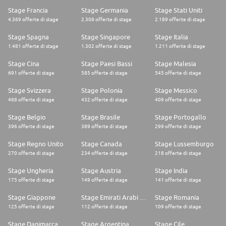
Stage Francia
Stage Germania
Stage Stati Uniti
4.369 offerte di stage
2.308 offerte di stage
2.189 offerte di stage
Stage Spagna
Stage Singapore
Stage Italia
1.481 offerte di stage
1.302 offerte di stage
1.211 offerte di stage
Stage Cina
Stage Paesi Bassi
Stage Malesia
691 offerte di stage
585 offerte di stage
545 offerte di stage
Stage Svizzera
Stage Polonia
Stage Messico
468 offerte di stage
432 offerte di stage
409 offerte di stage
Stage Belgio
Stage Brasile
Stage Portogallo
396 offerte di stage
389 offerte di stage
299 offerte di stage
Stage Regno Unito
Stage Canada
Stage Lussemburgo
270 offerte di stage
234 offerte di stage
218 offerte di stage
Stage Ungheria
Stage Austria
Stage India
175 offerte di stage
149 offerte di stage
141 offerte di stage
Stage Giappone
Stage Emirati Arabi Uniti
Stage Romania
125 offerte di stage
112 offerte di stage
109 offerte di stage
Stage Danimarca
Stage Argentina
Stage Cile