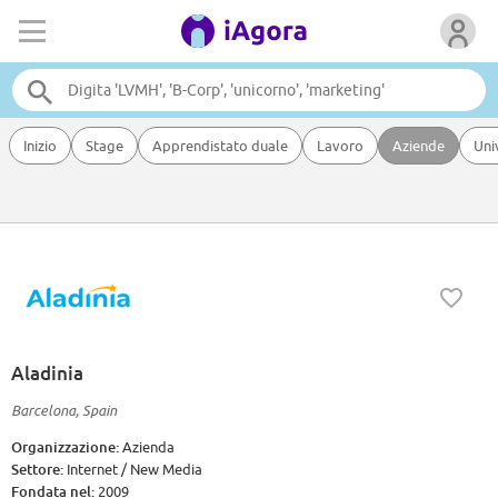
Inizio
Stage
Apprendistato duale
Lavoro
Aziende
Uni
Aladinia
Barcelona, Spain
Organizzazione:
Azienda
Settore:
Internet / New Media
Fondata nel:
2009