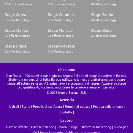
109 offerte di stage
108 offerte di stage
90 offerte di stage
Stage Corea
Stage Colombia
Stage Svezia
80 offerte di stage
76 offerte di stage
56 offerte di stage
Stage Irlanda
Stage Monaco
Stage Qatar
39 offerte di stage
36 offerte di stage
23 offerte di stage
Stage Grecia
Stage Norvegia
20 offerte di stage
16 offerte di stage
Chi siamo
Con fino a 1.000 nuovi stage al giorno, iAgora è il sito di stage più attivo in Europa.
Studenti e università di tutta Europa utilizzano la nostra piattaforma per trovare
stage all'estero ea casa, VIE, primi lavori e programmi di laurea. Attraverso stage
più gratificanti, vogliamo migliorare le carriere e aiutare il pianeta.
© 2026 iAgora Europa, SLU
Azienda
Articoli
Storia
Pubblicità su iAgora
Termini di utilizzo
Politica sulla privacy
Contatta
Lavoro
Tutte le offerte
Tutte le aziende
Lavoro
Stage
Offerte in Marketing
Guida per
CV
Borse Leonardo
Pubblica il tuo annuncio