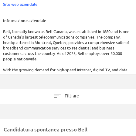
Sito web aziendale
Informazione aziendale
Bell, formally known as Bell Canada, was established in 1880 and is one
of Canada's largest telecommunications companies. The company,
headquartered in Montreal, Quebec, provides a comprehensive suite of
broadband communication services to residential and business
customers across the country. As of 2023, Bell employs over 50,000
people nationwide.
With the growing demand for high-speed internet, digital TV, and data
services, Bell's financial performance has been consistently strong. In
2022, the company reported revenues of approximately 23 billion.
Filtrare
Candidatura spontanea presso Bell