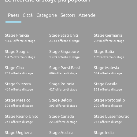
Paesi
Città
Categorie
Settori
Aziende
Stage Francia
Stage Stati Uniti
Stage Germania
4.337 offerte di stage
2.253 offerte di stage
2.248 offerte di stage
Stage Spagna
Stage Singapore
Stage Italia
1.475 offerte di stage
1.289 offerte di stage
1.213 offerte di stage
Stage Cina
Stage Paesi Bassi
Stage Malesia
707 offerte di stage
604 offerte di stage
534 offerte di stage
Stage Svizzera
Stage Polonia
Stage Brasile
469 offerte di stage
427 offerte di stage
398 offerte di stage
Stage Messico
Stage Belgio
Stage Portogallo
396 offerte di stage
393 offerte di stage
299 offerte di stage
Stage Regno Unito
Stage Canada
Stage Lussemburgo
267 offerte di stage
223 offerte di stage
214 offerte di stage
Stage Ungheria
Stage Austria
Stage India