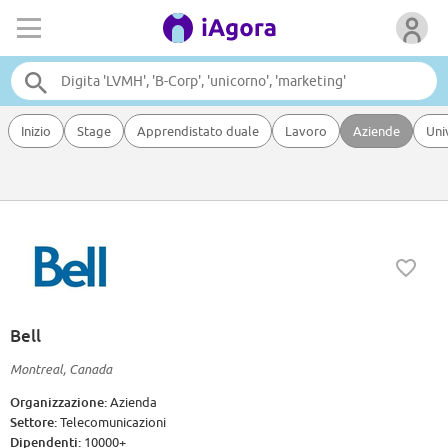
Inizio
Stage
Apprendistato duale
Lavoro
Aziende
Uni
Bell
Montreal, Canada
Organizzazione:
Azienda
Settore:
Telecomunicazioni
Dipendenti:
10000+