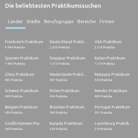
Die beliebtesten Praktikumssuchen
Länder
Städte
Berufsgruppe
Bereiche
Firmen
Frankreich Praktikum
Deutschland Praktikum
USA Praktikum
4.394 Praktika
2.335 Praktika
2.224 Praktika
Spanien Praktikum
Singapur Praktikum
Italien Praktikum
1.483 Praktika
1.312 Praktika
1.214 Praktika
China Praktikum
Niederlande Praktikum
Malaysia Praktikum
692 Praktika
597 Praktika
548 Praktika
Schweiz Praktikum
Polen Praktikum
Mexiko Praktikum
469 Praktika
434 Praktika
405 Praktika
Belgien Praktikum
Brasilien Praktikum
Portugal Praktikum
400 Praktika
390 Praktika
301 Praktika
Großbritannien Praktikum
Kanada Praktikum
Luxemburg Praktikum
269 Praktika
234 Praktika
219 Praktika