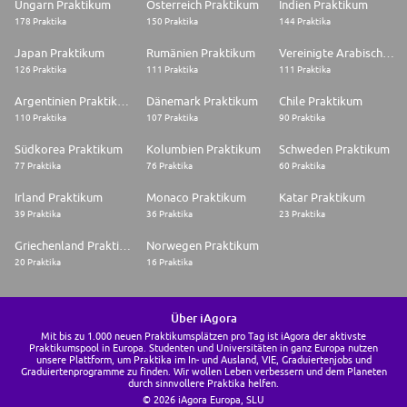
Ungarn Praktikum
Österreich Praktikum
Indien Praktikum
178 Praktika
150 Praktika
144 Praktika
Japan Praktikum
Rumänien Praktikum
Vereinigte Arabische Emirate Praktikum
126 Praktika
111 Praktika
111 Praktika
Argentinien Praktikum
Dänemark Praktikum
Chile Praktikum
110 Praktika
107 Praktika
90 Praktika
Südkorea Praktikum
Kolumbien Praktikum
Schweden Praktikum
77 Praktika
76 Praktika
60 Praktika
Irland Praktikum
Monaco Praktikum
Katar Praktikum
39 Praktika
36 Praktika
23 Praktika
Griechenland Praktikum
Norwegen Praktikum
20 Praktika
16 Praktika
Über iAgora
Mit bis zu 1.000 neuen Praktikumsplätzen pro Tag ist iAgora der aktivste
Praktikumspool in Europa. Studenten und Universitäten in ganz Europa nutzen
unsere Plattform, um Praktika im In- und Ausland, VIE, Graduiertenjobs und
Graduiertenprogramme zu finden. Wir wollen Leben verbessern und dem Planeten
durch sinnvollere Praktika helfen.
© 2026 iAgora Europa, SLU