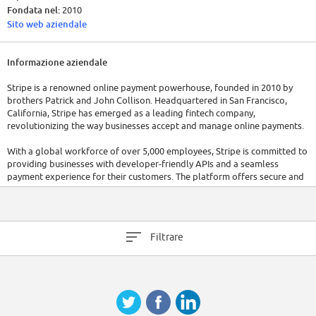
Fondata nel:
2010
Sito web aziendale
Informazione aziendale
Stripe is a renowned online payment powerhouse, founded in 2010 by
brothers Patrick and John Collison. Headquartered in San Francisco,
California, Stripe has emerged as a leading fintech company,
revolutionizing the way businesses accept and manage online payments.
With a global workforce of over 5,000 employees, Stripe is committed to
providing businesses with developer-friendly APIs and a seamless
payment experience for their customers. The platform offers secure and
flexible payment solutions, making it a popular choice for businesses of
all sizes. Stripe has raised a total of $8.7B in funding over 20 rounds.
Their latest funding was raised on Apr 25, 2023 from a Grant round.
Stripe is funded by 56 investors.
Filtrare