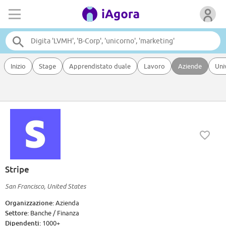
Inizio
Stage
Apprendistato duale
Lavoro
Aziende
Uni
Stripe
San Francisco, United States
Organizzazione:
Azienda
Settore:
Banche / Finanza
Dipendenti:
1000+