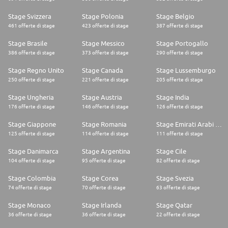
Stage Svizzera
Stage Polonia
Stage Belgio
461 offerte di stage
423 offerte di stage
387 offerte di stage
Stage Brasile
Stage Messico
Stage Portogallo
386 offerte di stage
373 offerte di stage
290 offerte di stage
Stage Regno Unito
Stage Canada
Stage Lussemburgo
250 offerte di stage
221 offerte di stage
205 offerte di stage
Stage Ungheria
Stage Austria
Stage India
176 offerte di stage
146 offerte di stage
126 offerte di stage
Stage Giappone
Stage Romania
Stage Emirati Arabi Uniti
125 offerte di stage
114 offerte di stage
111 offerte di stage
Stage Danimarca
Stage Argentina
Stage Cile
104 offerte di stage
95 offerte di stage
82 offerte di stage
Stage Colombia
Stage Corea
Stage Svezia
74 offerte di stage
70 offerte di stage
63 offerte di stage
Stage Monaco
Stage Irlanda
Stage Qatar
36 offerte di stage
36 offerte di stage
22 offerte di stage