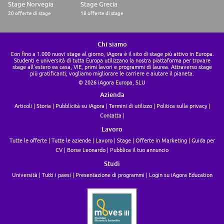
Stage Norvegia
Stage Grecia
20 offerte di stage
18 offerte di stage
Chi siamo
Con fino a 1.000 nuovi stage al giorno, iAgora è il sito di stage più attivo in Europa.
Studenti e università di tutta Europa utilizzano la nostra piattaforma per trovare
stage all'estero ea casa, VIE, primi lavori e programmi di laurea. Attraverso stage
più gratificanti, vogliamo migliorare le carriere e aiutare il pianeta.
© 2026 iAgora Europa, SLU
Azienda
Articoli
Storia
Pubblicità su iAgora
Termini di utilizzo
Politica sulla privacy
Contatta
Lavoro
Tutte le offerte
Tutte le aziende
Lavoro
Stage
Offerte in Marketing
Guida per
CV
Borse Leonardo
Pubblica il tuo annuncio
Studi
Università
Tutti i paesi
Presentazione di programmi
Login su iAgora Education