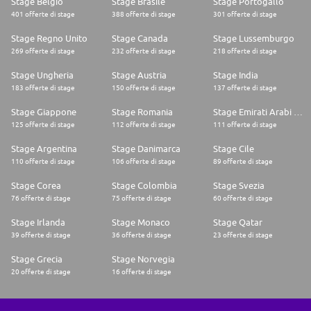
Stage Belgio
Stage Brasile
Stage Portogallo
401 offerte di stage
388 offerte di stage
301 offerte di stage
Stage Regno Unito
Stage Canada
Stage Lussemburgo
269 offerte di stage
232 offerte di stage
218 offerte di stage
Stage Ungheria
Stage Austria
Stage India
183 offerte di stage
150 offerte di stage
137 offerte di stage
Stage Giappone
Stage Romania
Stage Emirati Arabi Uniti
125 offerte di stage
112 offerte di stage
111 offerte di stage
Stage Argentina
Stage Danimarca
Stage Cile
110 offerte di stage
106 offerte di stage
89 offerte di stage
Stage Corea
Stage Colombia
Stage Svezia
76 offerte di stage
75 offerte di stage
60 offerte di stage
Stage Irlanda
Stage Monaco
Stage Qatar
39 offerte di stage
36 offerte di stage
23 offerte di stage
Stage Grecia
Stage Norvegia
20 offerte di stage
16 offerte di stage