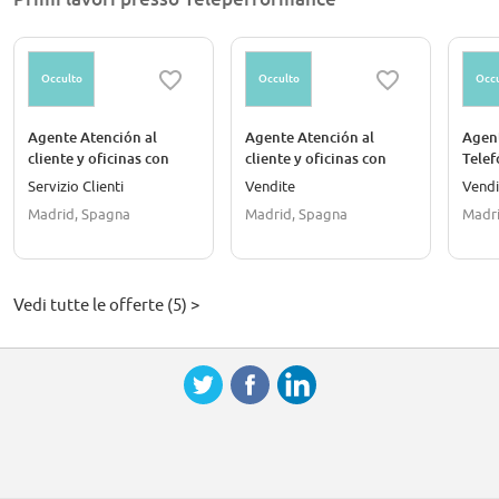
Occulto
Occulto
Occu
Agente Atención al
Agente Atención al
Agen
cliente y oficinas con
cliente y oficinas con
Telef
Euskera + Inglés - 30h/s
catalán + inglés - 30h/s
Motor
Servizio Clienti
Vendite
Vendi
Madrid, Spagna
Madrid, Spagna
Madri
Vedi tutte le offerte (5) >