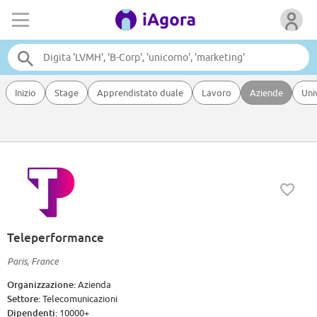
Inizio
Stage
Apprendistato duale
Lavoro
Aziende
Uni
Teleperformance
Paris, France
Organizzazione:
Azienda
Settore:
Telecomunicazioni
Dipendenti:
10000+