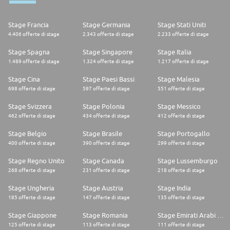
Stage Francia
Stage Germania
Stage Stati Uniti
4.406 offerte di stage
2.343 offerte di stage
2.233 offerte di stage
Stage Spagna
Stage Singapore
Stage Italia
1.489 offerte di stage
1.324 offerte di stage
1.217 offerte di stage
Stage Cina
Stage Paesi Bassi
Stage Malesia
698 offerte di stage
597 offerte di stage
551 offerte di stage
Stage Svizzera
Stage Polonia
Stage Messico
462 offerte di stage
434 offerte di stage
412 offerte di stage
Stage Belgio
Stage Brasile
Stage Portogallo
400 offerte di stage
390 offerte di stage
299 offerte di stage
Stage Regno Unito
Stage Canada
Stage Lussemburgo
268 offerte di stage
231 offerte di stage
218 offerte di stage
Stage Ungheria
Stage Austria
Stage India
185 offerte di stage
147 offerte di stage
135 offerte di stage
Stage Giappone
Stage Romania
Stage Emirati Arabi Uniti
125 offerte di stage
113 offerte di stage
111 offerte di stage