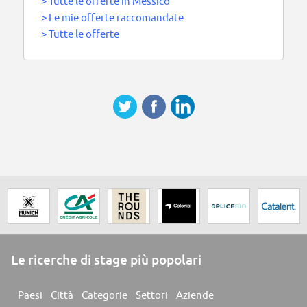
>
Tutte le offerte in Messico
>
Le mie offerte raccomandate
>
Tutte le offerte
Le ricerche di stage più popolari
Paesi
Città
Categorie
Settori
Aziende