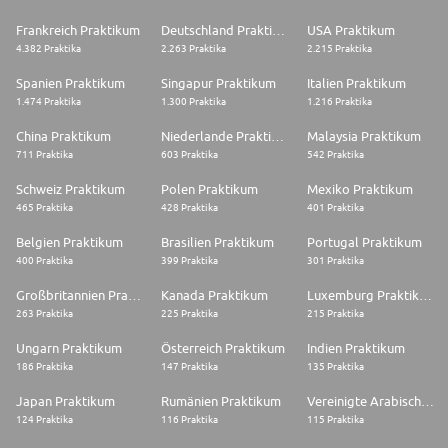
Frankreich Praktikum
Deutschland Praktikum
USA Praktikum
4.382 Praktika
2.263 Praktika
2.215 Praktika
Spanien Praktikum
Singapur Praktikum
Italien Praktikum
1.474 Praktika
1.300 Praktika
1.216 Praktika
China Praktikum
Niederlande Praktikum
Malaysia Praktikum
711 Praktika
603 Praktika
542 Praktika
Schweiz Praktikum
Polen Praktikum
Mexiko Praktikum
465 Praktika
428 Praktika
401 Praktika
Belgien Praktikum
Brasilien Praktikum
Portugal Praktikum
400 Praktika
399 Praktika
301 Praktika
Großbritannien Praktikum
Kanada Praktikum
Luxemburg Praktikum
263 Praktika
225 Praktika
215 Praktika
Ungarn Praktikum
Österreich Praktikum
Indien Praktikum
186 Praktika
147 Praktika
135 Praktika
Japan Praktikum
Rumänien Praktikum
Vereinigte Arabische Emirate Praktikum
124 Praktika
116 Praktika
115 Praktika