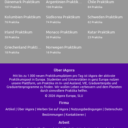
Dänemark Praktikum
Argentinien Praktikum
Chile Praktikum
107 Praktika
106 Praktika
84 Praktika
Kolumbien Praktikum
Südkorea Praktikum
Schweden Praktikum
76 Praktika
74 Praktika
62 Praktika
Irland Praktikum
Monaco Praktikum
Katar Praktikum
38 Praktika
36 Praktika
23 Praktika
Griechenland Praktikum
Norwegen Praktikum
18 Praktika
16 Praktika
Über iAgora
Mit bis zu 1.000 neuen Praktikumsplätzen pro Tag ist iAgora der aktivste
Praktikumspool in Europa. Studenten und Universitäten in ganz Europa nutzen
unsere Plattform, um Praktika im In- und Ausland, VIE, Graduiertenjobs und
Graduiertenprogramme zu finden. Wir wollen Leben verbessern und dem Planeten
durch sinnvollere Praktika helfen.
© 2026 iAgora Europa, SLU
Firma
Artikel
Über iAgora
Werben Sie auf iAgora
Nutzungsbedingungen
Datenschutz-
Bestimmungen
Kontaktieren
Arbeit