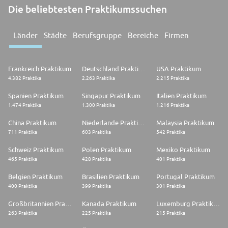
Die beliebtesten Praktikumssuchen
Länder
Städte
Berufsgruppe
Bereiche
Firmen
Frankreich Praktikum
Deutschland Praktikum
USA Praktikum
4.382 Praktika
2.263 Praktika
2.215 Praktika
Spanien Praktikum
Singapur Praktikum
Italien Praktikum
1.474 Praktika
1.300 Praktika
1.216 Praktika
China Praktikum
Niederlande Praktikum
Malaysia Praktikum
711 Praktika
603 Praktika
542 Praktika
Schweiz Praktikum
Polen Praktikum
Mexiko Praktikum
465 Praktika
428 Praktika
401 Praktika
Belgien Praktikum
Brasilien Praktikum
Portugal Praktikum
400 Praktika
399 Praktika
301 Praktika
Großbritannien Praktikum
Kanada Praktikum
Luxemburg Praktikum
263 Praktika
225 Praktika
215 Praktika