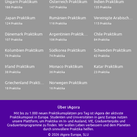
Ungarn Praktikum
Österreich Praktikum
Indien Praktikum
186 Praktika
147 Praktika
135 Praktika
Japan Praktikum
Rumänien Praktikum
Vereinigte Arabische Emirate Praktikum
124 Praktika
116 Praktika
115 Praktika
Dänemark Praktikum
Argentinien Praktikum
Chile Praktikum
107 Praktika
106 Praktika
84 Praktika
Kolumbien Praktikum
Südkorea Praktikum
Schweden Praktikum
76 Praktika
74 Praktika
62 Praktika
Irland Praktikum
Monaco Praktikum
Katar Praktikum
38 Praktika
36 Praktika
23 Praktika
Griechenland Praktikum
Norwegen Praktikum
18 Praktika
16 Praktika
Über iAgora
Mit bis zu 1.000 neuen Praktikumsplätzen pro Tag ist iAgora der aktivste
Praktikumspool in Europa. Studenten und Universitäten in ganz Europa nutzen
unsere Plattform, um Praktika im In- und Ausland, VIE, Graduiertenjobs und
Graduiertenprogramme zu finden. Wir wollen Leben verbessern und dem Planeten
durch sinnvollere Praktika helfen.
© 2026 iAgora Europa, SLU