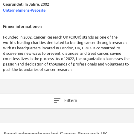
Gegründet im Jahre:
2002
Unternehmens-Website
Firmeninformationen
Founded in 2002, Cancer Research UK (CRUK) stands as one of the
world's leading charities dedicated to beating cancer through research.
With its headquarters located in London, UK, CRUK is committed to
discovering new ways to prevent, diagnose, and treat cancer, saving
countless lives in the process. As of 2022, the organization harnesses the
passion and dedication of thousands of professionals and volunteers to
push the boundaries of cancer research.
In terms of finance, Cancer Research UK relies heavily on donations,
legacies, and other fundraising initiatives. From 2022 to 2023 the
organization raised £719m. Their financial position and details vary
yearly, so a direct review of their annual reports would provide the most
Filtern
accurate and up-to-date figures.
Spontanbewerbung bei Cancer Research UK