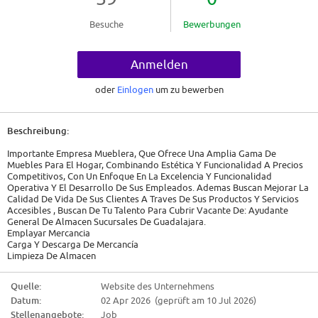
Besuche
Bewerbungen
Anmelden
oder
Einlogen
um zu bewerben
Beschreibung:
Importante Empresa Mueblera, Que Ofrece Una Amplia Gama De
Muebles Para El Hogar, Combinando Estética Y Funcionalidad A Precios
Competitivos, Con Un Enfoque En La Excelencia Y Funcionalidad
Operativa Y El Desarrollo De Sus Empleados. Ademas Buscan Mejorar La
Calidad De Vida De Sus Clientes A Traves De Sus Productos Y Servicios
Accesibles , Buscan De Tu Talento Para Cubrir Vacante De: Ayudante
General De Almacen Sucursales De Guadalajara.
Emplayar Mercancia
Carga Y Descarga De Mercancía
Limpieza De Almacen
Contrato Por Tiempo Indeterminado
Algunos Días
Quelle:
Website des Unternehmens
Tiempo Completo
Datum:
02 Apr 2026 (geprüft am 10 Jul 2026)
08:00 - 18:00
Aclaraciones De Horario: L-V- 8:00 A 18:00 Hrs. Sabados De 8:00 A 14:00
Stellenangebote:
Job