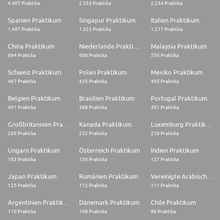
4.407 Praktika
2.353 Praktika
2.234 Praktika
Spanien Praktikum
Singapur Praktikum
Italien Praktikum
1.487 Praktika
1.323 Praktika
1.217 Praktika
China Praktikum
Niederlande Praktikum
Malaysia Praktikum
694 Praktika
600 Praktika
550 Praktika
Schweiz Praktikum
Polen Praktikum
Mexiko Praktikum
467 Praktika
435 Praktika
405 Praktika
Belgien Praktikum
Brasilien Praktikum
Portugal Praktikum
401 Praktika
388 Praktika
301 Praktika
Großbritannien Praktikum
Kanada Praktikum
Luxemburg Praktikum
269 Praktika
232 Praktika
218 Praktika
Ungarn Praktikum
Österreich Praktikum
Indien Praktikum
183 Praktika
150 Praktika
137 Praktika
Japan Praktikum
Rumänien Praktikum
Vereinigte Arabische Emirate Praktikum
125 Praktika
112 Praktika
111 Praktika
Argentinien Praktikum
Dänemark Praktikum
Chile Praktikum
110 Praktika
106 Praktika
89 Praktika