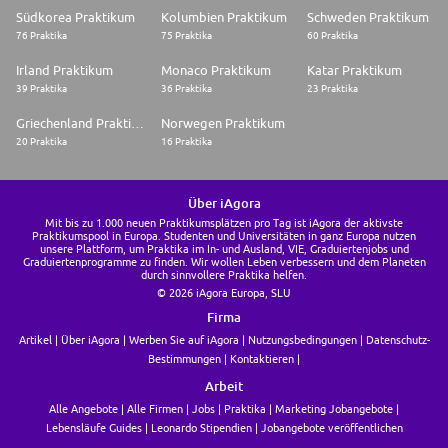
Südkorea Praktikum
Kolumbien Praktikum
Schweden Praktikum
76 Praktika
75 Praktika
60 Praktika
Irland Praktikum
Monaco Praktikum
Katar Praktikum
39 Praktika
36 Praktika
23 Praktika
Griechenland Praktikum
Norwegen Praktikum
20 Praktika
16 Praktika
Über iAgora
Mit bis zu 1.000 neuen Praktikumsplätzen pro Tag ist iAgora der aktivste
Praktikumspool in Europa. Studenten und Universitäten in ganz Europa nutzen
unsere Plattform, um Praktika im In- und Ausland, VIE, Graduiertenjobs und
Graduiertenprogramme zu finden. Wir wollen Leben verbessern und dem Planeten
durch sinnvollere Praktika helfen.
© 2026 iAgora Europa, SLU
Firma
Artikel
Über iAgora
Werben Sie auf iAgora
Nutzungsbedingungen
Datenschutz-
Bestimmungen
Kontaktieren
Arbeit
Alle Angebote
Alle Firmen
Jobs
Praktika
Marketing Jobangebote
Lebensläufe Guides
Leonardo Stipendien
Jobangebote veröffentlichen