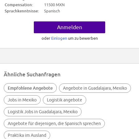
Hrs. (M. 20-45)
Compensation:
11500 MXN
Sprachkenntnisse:
Spanisch
2026-03-31
$11,500.00
Anmelden
Ihr Profil:
Nivel académico requerido: Secundaria/sec. técnica
oder
Einlogen
um zu bewerben
Experiencia: 6m - 1 año en AYUDANTE GENERAL DE ALMACEN
Ninguno
Trabajo en equipo
Comunicación
Proactividad
Compromiso
Proactividad
Ähnliche Suchanfragen
Trabajo en equipo
BUENA FORTALEZA FÍSICA
ACOSTUMBRADO A CARGA PESADA
Empfohlene Angebote
Angebote in Guadalajara, Mexiko
Trabajo en equipo
Comunicación
Jobs in Mexiko
Logistik angebote
Proactividad
Compromiso
Proactividad
Logistik Jobs in Guadalajara, Mexiko
Trabajo en equipo
Ninguno
Angebote für diejenigen, die Spanisch sprechen
Praktika im Ausland