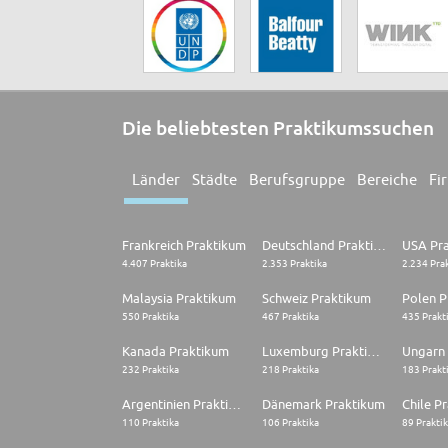
Die beliebtesten Praktikumssuchen
Länder
Städte
Berufsgruppe
Bereiche
Fi
Frankreich Praktikum
Deutschland Praktikum
USA Pr
4.407 Praktika
2.353 Praktika
2.234 Pra
Malaysia Praktikum
Schweiz Praktikum
Polen P
550 Praktika
467 Praktika
435 Prakt
Kanada Praktikum
Luxemburg Praktikum
Ungarn
232 Praktika
218 Praktika
183 Prakt
Argentinien Praktikum
Dänemark Praktikum
Chile P
110 Praktika
106 Praktika
89 Prakti