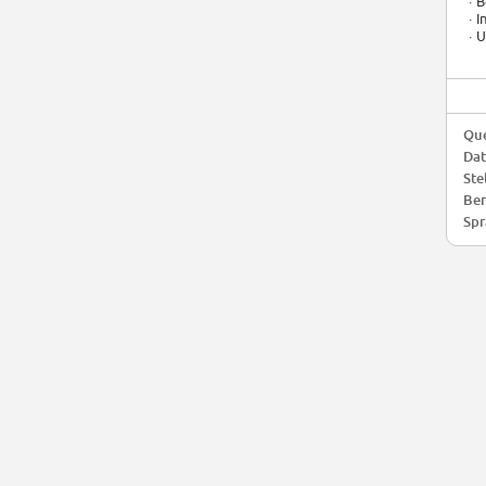
· 
· 
· 
Que
Da
Ste
Ber
Spr