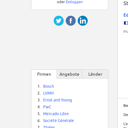
oder
Einloggen
S
Ed
Pr
Firmen
Angebote
Länder
1.
Bosch
2.
LVMH
3.
Ernst and Young
Be
4.
PwC
5.
Mercado Libre
De
6.
Société Générale
L'
7.
Thales