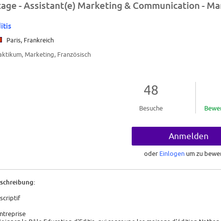
tage - Assistant(e) Marketing & Communication - Mar
itis
Paris, Frankreich
aktikum, Marketing, Französisch
48
Besuche
Bewe
Anmelden
oder
Einlogen
um zu bewe
schreibung:
scriptif
entreprise