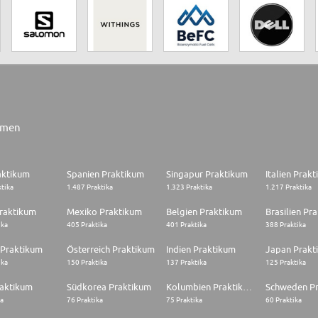
rmen
aktikum
Spanien Praktikum
Singapur Praktikum
Italien Prak
ktika
1.487 Praktika
1.323 Praktika
1.217 Praktika
raktikum
Mexiko Praktikum
Belgien Praktikum
Brasilien Pr
ika
405 Praktika
401 Praktika
388 Praktika
 Praktikum
Österreich Praktikum
Indien Praktikum
Japan Prakt
ika
150 Praktika
137 Praktika
125 Praktika
raktikum
Südkorea Praktikum
Kolumbien Praktikum
Schweden P
ka
76 Praktika
75 Praktika
60 Praktika