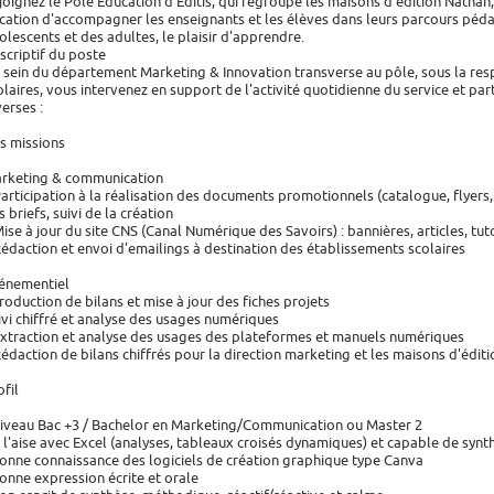
joignez le Pôle Education d'Editis, qui regroupe les maisons d'édition Nathan
cation d'accompagner les enseignants et les élèves dans leurs parcours péda
olescents et des adultes, le plaisir d'apprendre.
scriptif du poste
 sein du département Marketing & Innovation transverse au pôle, sous la re
olaires, vous intervenez en support de l'activité quotidienne du service et par
verses :
s missions
rketing & communication
Participation à la réalisation des documents promotionnels (catalogue, flyers,.
s briefs, suivi de la création
Mise à jour du site CNS (Canal Numérique des Savoirs) : bannières, articles, tut
Rédaction et envoi d'emailings à destination des établissements scolaires
énementiel
Production de bilans et mise à jour des fiches projets
ivi chiffré et analyse des usages numériques
Extraction et analyse des usages des plateformes et manuels numériques
Rédaction de bilans chiffrés pour la direction marketing et les maisons d'éditi
ofil
Niveau Bac +3 / Bachelor en Marketing/Communication ou Master 2
À l'aise avec Excel (analyses, tableaux croisés dynamiques) et capable de syn
Bonne connaissance des logiciels de création graphique type Canva
Bonne expression écrite et orale