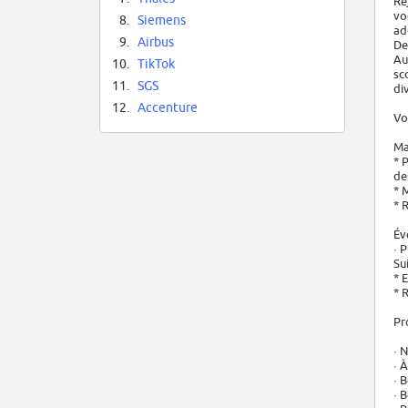
Re
vo
8.
Siemens
ad
9.
Airbus
De
Au
10.
TikTok
sc
11.
SGS
di
12.
Accenture
Vo
Ma
* 
de
* 
* 
Év
· 
Su
* 
* 
Pr
· 
· 
· 
· 