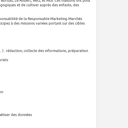
, Bordas, Le Robert, Retz, et MDI. Ces maisons ont pour
gogiques et de cultiver auprès des enfants, des
sponsabilité de la Responsable Marketing Marchés
ticipez à des missions variées portant sur des cibles
. ) : rédaction, collecte des informations, préparation
oriels
on
thétiser des données