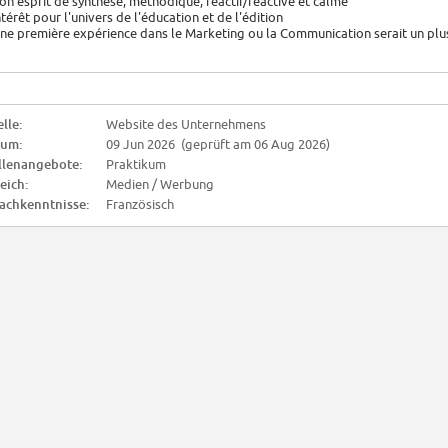
Bon esprit de synthèse, méthodique, réactif/réactive et calme
Intérêt pour l'univers de l'éducation et de l'édition
Une première expérience dans le Marketing ou la Communication serait un plu
lle:
Website des Unternehmens
tum:
09 Jun 2026 (geprüft am 06 Aug 2026)
llenangebote:
Praktikum
eich:
Medien / Werbung
achkenntnisse:
Französisch