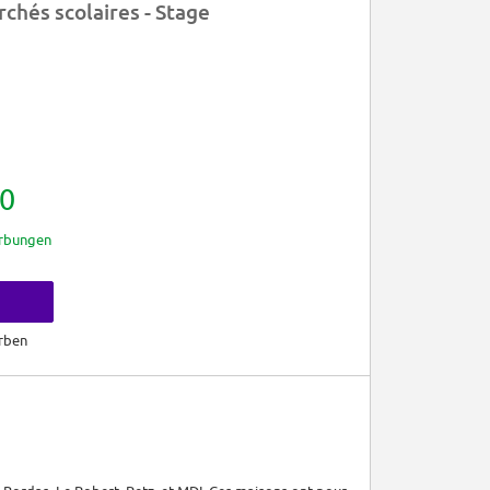
chés scolaires - Stage
0
rbungen
rben