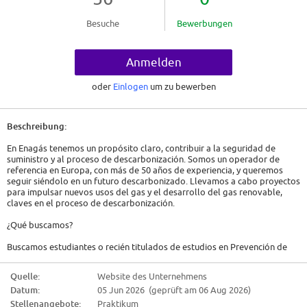
Besuche
Bewerbungen
Anmelden
oder
Einlogen
um zu bewerben
Beschreibung:
En Enagás tenemos un propósito claro, contribuir a la seguridad de
suministro y al proceso de descarbonización. Somos un operador de
referencia en Europa, con más de 50 años de experiencia, y queremos
seguir siéndolo en un futuro descarbonizado. Llevamos a cabo proyectos
para impulsar nuevos usos del gas y el desarrollo del gas renovable,
claves en el proceso de descarbonización.
¿Qué buscamos?
Buscamos estudiantes o recién titulados de estudios en Prevención de
Riesgos Laborales con iniciativa, con capacidad de trabajo en equipo e
innovación y sobre todo con mucha Good New Energy. ¿A qué nos
Quelle:
Website des Unternehmens
referimos? A tener ganas de aprender y poner en práctica el
Datum:
05 Jun 2026 (geprüft am 06 Aug 2026)
conocimiento teórico adquirido durante la carrera.
Stellenangebote:
Praktikum