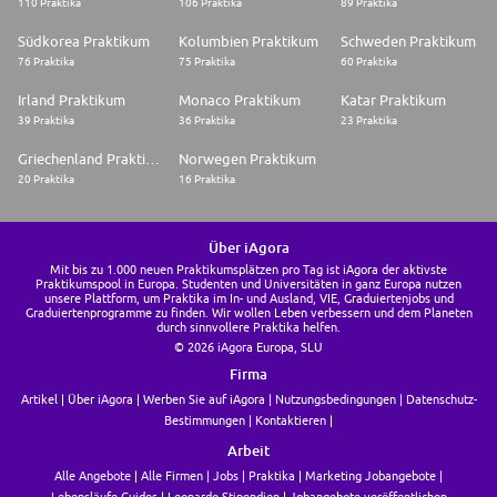
110 Praktika
106 Praktika
89 Praktika
Südkorea Praktikum
Kolumbien Praktikum
Schweden Praktikum
76 Praktika
75 Praktika
60 Praktika
Irland Praktikum
Monaco Praktikum
Katar Praktikum
39 Praktika
36 Praktika
23 Praktika
Griechenland Praktikum
Norwegen Praktikum
20 Praktika
16 Praktika
Über iAgora
Mit bis zu 1.000 neuen Praktikumsplätzen pro Tag ist iAgora der aktivste
Praktikumspool in Europa. Studenten und Universitäten in ganz Europa nutzen
unsere Plattform, um Praktika im In- und Ausland, VIE, Graduiertenjobs und
Graduiertenprogramme zu finden. Wir wollen Leben verbessern und dem Planeten
durch sinnvollere Praktika helfen.
© 2026 iAgora Europa, SLU
Firma
Artikel
Über iAgora
Werben Sie auf iAgora
Nutzungsbedingungen
Datenschutz-
Bestimmungen
Kontaktieren
Arbeit
Alle Angebote
Alle Firmen
Jobs
Praktika
Marketing Jobangebote
Lebensläufe Guides
Leonardo Stipendien
Jobangebote veröffentlichen