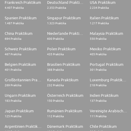
Frankreich Praktikum
Deutschland Praktikum
USA Praktikum
4.407 Praktika
2.353 Praktika
2.234 Praktika
Spanien Praktikum
Singapur Praktikum
Italien Praktikum
1.487 Praktika
1.323 Praktika
1.217 Praktika
China Praktikum
Niederlande Praktikum
Malaysia Praktikum
694 Praktika
600 Praktika
550 Praktika
Schweiz Praktikum
Polen Praktikum
Mexiko Praktikum
467 Praktika
435 Praktika
405 Praktika
Belgien Praktikum
Brasilien Praktikum
Portugal Praktikum
401 Praktika
388 Praktika
301 Praktika
Großbritannien Praktikum
Kanada Praktikum
Luxemburg Praktikum
269 Praktika
232 Praktika
218 Praktika
Ungarn Praktikum
Österreich Praktikum
Indien Praktikum
183 Praktika
150 Praktika
137 Praktika
Japan Praktikum
Rumänien Praktikum
Vereinigte Arabische Emirate Praktikum
125 Praktika
112 Praktika
111 Praktika
Argentinien Praktikum
Dänemark Praktikum
Chile Praktikum