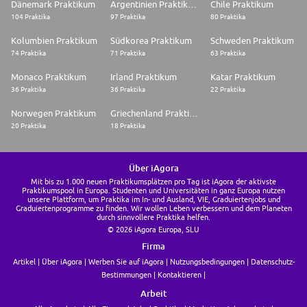
Dänemark Praktikum
Argentinien Praktikum
Chile Praktikum
104 Praktika
97 Praktika
80 Praktika
Kolumbien Praktikum
Südkorea Praktikum
Schweden Praktikum
74 Praktika
71 Praktika
63 Praktika
Monaco Praktikum
Irland Praktikum
Katar Praktikum
36 Praktika
36 Praktika
22 Praktika
Norwegen Praktikum
Griechenland Praktikum
20 Praktika
18 Praktika
Über iAgora
Mit bis zu 1.000 neuen Praktikumsplätzen pro Tag ist iAgora der aktivste
Praktikumspool in Europa. Studenten und Universitäten in ganz Europa nutzen
unsere Plattform, um Praktika im In- und Ausland, VIE, Graduiertenjobs und
Graduiertenprogramme zu finden. Wir wollen Leben verbessern und dem Planeten
durch sinnvollere Praktika helfen.
© 2026 iAgora Europa, SLU
Firma
Artikel
Über iAgora
Werben Sie auf iAgora
Nutzungsbedingungen
Datenschutz-
Bestimmungen
Kontaktieren
Arbeit