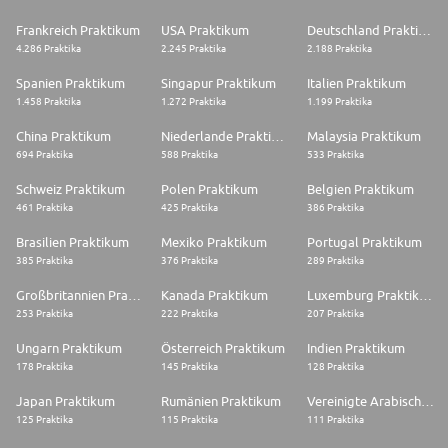
Frankreich Praktikum
USA Praktikum
Deutschland Praktikum
4.286 Praktika
2.245 Praktika
2.188 Praktika
Spanien Praktikum
Singapur Praktikum
Italien Praktikum
1.458 Praktika
1.272 Praktika
1.199 Praktika
China Praktikum
Niederlande Praktikum
Malaysia Praktikum
694 Praktika
588 Praktika
533 Praktika
Schweiz Praktikum
Polen Praktikum
Belgien Praktikum
461 Praktika
425 Praktika
386 Praktika
Brasilien Praktikum
Mexiko Praktikum
Portugal Praktikum
385 Praktika
376 Praktika
289 Praktika
Großbritannien Praktikum
Kanada Praktikum
Luxemburg Praktikum
253 Praktika
222 Praktika
207 Praktika
Ungarn Praktikum
Österreich Praktikum
Indien Praktikum
178 Praktika
145 Praktika
128 Praktika
Japan Praktikum
Rumänien Praktikum
Vereinigte Arabische Emirate Praktikum
125 Praktika
115 Praktika
111 Praktika