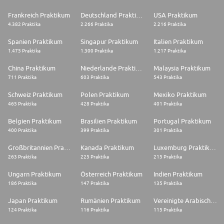
Frankreich Praktikum
Deutschland Praktikum
USA Praktikum
4.382 Praktika
2.266 Praktika
2.216 Praktika
Spanien Praktikum
Singapur Praktikum
Italien Praktikum
1.475 Praktika
1.300 Praktika
1.217 Praktika
China Praktikum
Niederlande Praktikum
Malaysia Praktikum
711 Praktika
603 Praktika
543 Praktika
Schweiz Praktikum
Polen Praktikum
Mexiko Praktikum
465 Praktika
428 Praktika
401 Praktika
Belgien Praktikum
Brasilien Praktikum
Portugal Praktikum
400 Praktika
399 Praktika
301 Praktika
Großbritannien Praktikum
Kanada Praktikum
Luxemburg Praktikum
263 Praktika
225 Praktika
215 Praktika
Ungarn Praktikum
Österreich Praktikum
Indien Praktikum
186 Praktika
147 Praktika
135 Praktika
Japan Praktikum
Rumänien Praktikum
Vereinigte Arabische Emirate Praktikum
124 Praktika
116 Praktika
115 Praktika