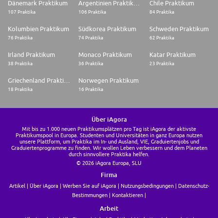
Dänemark Praktikum
Argentinien Praktikum
Chile Praktikum
107 Praktika
106 Praktika
84 Praktika
Kolumbien Praktikum
Südkorea Praktikum
Schweden Praktikum
76 Praktika
74 Praktika
62 Praktika
Irland Praktikum
Monaco Praktikum
Katar Praktikum
38 Praktika
36 Praktika
23 Praktika
Griechenland Praktikum
Norwegen Praktikum
18 Praktika
16 Praktika
Über iAgora
Mit bis zu 1.000 neuen Praktikumsplätzen pro Tag ist iAgora der aktivste
Praktikumspool in Europa. Studenten und Universitäten in ganz Europa nutzen
unsere Plattform, um Praktika im In- und Ausland, VIE, Graduiertenjobs und
Graduiertenprogramme zu finden. Wir wollen Leben verbessern und dem Planeten
durch sinnvollere Praktika helfen.
© 2026 iAgora Europa, SLU
Firma
Artikel
Über iAgora
Werben Sie auf iAgora
Nutzungsbedingungen
Datenschutz-
Bestimmungen
Kontaktieren
Arbeit