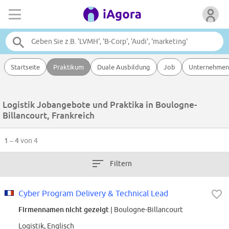
Startseite
Praktikum
Duale Ausbildung
Job
Unternehmen
Logistik Jobangebote und Praktika in Boulogne-
Billancourt, Frankreich
1 – 4
von 4
Filtern
Cyber Program Delivery & Technical Lead
Firmennamen nicht gezeigt
| Boulogne-Billancourt
Logistik, Englisch