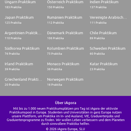
Ungarn Praktikum
Österreich Praktikum
Indien Praktikum
183 Praktika
150 Praktika
137 Praktika
Japan Praktikum
Rumänien Praktikum
Vereinigte Arabische Emirate Praktikum
125 Praktika
112 Praktika
111 Praktika
Argentinien Praktikum
Dänemark Praktikum
Chile Praktikum
110 Praktika
106 Praktika
89 Praktika
Südkorea Praktikum
Kolumbien Praktikum
Schweden Praktikum
76 Praktika
75 Praktika
60 Praktika
Irland Praktikum
Monaco Praktikum
Katar Praktikum
39 Praktika
36 Praktika
23 Praktika
Griechenland Praktikum
Norwegen Praktikum
20 Praktika
16 Praktika
Über iAgora
Mit bis zu 1.000 neuen Praktikumsplätzen pro Tag ist iAgora der aktivste
Praktikumspool in Europa. Studenten und Universitäten in ganz Europa nutzen
unsere Plattform, um Praktika im In- und Ausland, VIE, Graduiertenjobs und
Graduiertenprogramme zu finden. Wir wollen Leben verbessern und dem Planeten
durch sinnvollere Praktika helfen.
© 2026 iAgora Europa, SLU