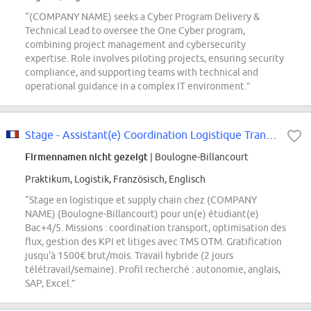
“(COMPANY NAME) seeks a Cyber Program Delivery &
Technical Lead to oversee the One Cyber program,
combining project management and cybersecurity
expertise. Role involves piloting projects, ensuring security
compliance, and supporting teams with technical and
operational guidance in a complex IT environment.”
Stage - Assistant(e) Coordination Logistique Transport - Janvier 2027 (H/F/X)
Firmennamen nicht gezeigt
| Boulogne-Billancourt
Praktikum, Logistik, Französisch, Englisch
“Stage en logistique et supply chain chez (COMPANY
NAME) (Boulogne-Billancourt) pour un(e) étudiant(e)
Bac+4/5. Missions : coordination transport, optimisation des
flux, gestion des KPI et litiges avec TMS OTM. Gratification
jusqu'à 1500€ brut/mois. Travail hybride (2 jours
télétravail/semaine). Profil recherché : autonomie, anglais,
SAP, Excel.”