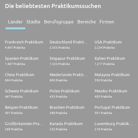
Die beliebtesten Praktikumssuchen
Länder
Städte
Berufsgruppe
Bereiche
Firmen
Frankreich Praktikum
Deutschland Praktikum
USA Praktikum
4.407 Praktika
2.353 Praktika
2.234 Praktika
Spanien Praktikum
Singapur Praktikum
Italien Praktikum
1.487 Praktika
1.323 Praktika
1.217 Praktika
China Praktikum
Niederlande Praktikum
Malaysia Praktikum
694 Praktika
600 Praktika
550 Praktika
Schweiz Praktikum
Polen Praktikum
Mexiko Praktikum
467 Praktika
435 Praktika
405 Praktika
Belgien Praktikum
Brasilien Praktikum
Portugal Praktikum
401 Praktika
388 Praktika
301 Praktika
Großbritannien Praktikum
Kanada Praktikum
Luxemburg Praktikum
269 Praktika
232 Praktika
218 Praktika