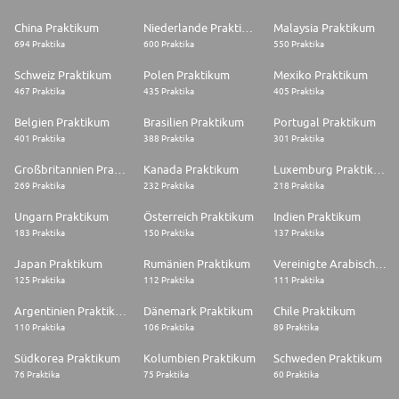
China Praktikum
Niederlande Praktikum
Malaysia Praktikum
694 Praktika
600 Praktika
550 Praktika
Schweiz Praktikum
Polen Praktikum
Mexiko Praktikum
467 Praktika
435 Praktika
405 Praktika
Belgien Praktikum
Brasilien Praktikum
Portugal Praktikum
401 Praktika
388 Praktika
301 Praktika
Großbritannien Praktikum
Kanada Praktikum
Luxemburg Praktikum
269 Praktika
232 Praktika
218 Praktika
Ungarn Praktikum
Österreich Praktikum
Indien Praktikum
183 Praktika
150 Praktika
137 Praktika
Japan Praktikum
Rumänien Praktikum
Vereinigte Arabische Emirate Praktikum
125 Praktika
112 Praktika
111 Praktika
Argentinien Praktikum
Dänemark Praktikum
Chile Praktikum
110 Praktika
106 Praktika
89 Praktika
Südkorea Praktikum
Kolumbien Praktikum
Schweden Praktikum
76 Praktika
75 Praktika
60 Praktika