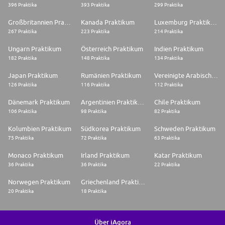
396 Praktika
393 Praktika
299 Praktika
Großbritannien Praktikum
Kanada Praktikum
Luxemburg Praktikum
267 Praktika
223 Praktika
214 Praktika
Ungarn Praktikum
Österreich Praktikum
Indien Praktikum
182 Praktika
148 Praktika
134 Praktika
Japan Praktikum
Rumänien Praktikum
Vereinigte Arabische Emirate Praktikum
126 Praktika
116 Praktika
112 Praktika
Dänemark Praktikum
Argentinien Praktikum
Chile Praktikum
106 Praktika
98 Praktika
82 Praktika
Kolumbien Praktikum
Südkorea Praktikum
Schweden Praktikum
75 Praktika
72 Praktika
63 Praktika
Monaco Praktikum
Irland Praktikum
Katar Praktikum
36 Praktika
36 Praktika
22 Praktika
Norwegen Praktikum
Griechenland Praktikum
20 Praktika
18 Praktika
Über iAgora