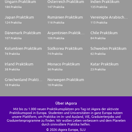
Ungarn Praktikum
Österreich Praktikum
Indien Praktikum
186 Praktika
147 Praktika
135 Praktika
Japan Praktikum
Rumänien Praktikum
Vereinigte Arabische Emirate Praktikum
124 Praktika
116 Praktika
115 Praktika
Dänemark Praktikum
Argentinien Praktikum
Chile Praktikum
107 Praktika
106 Praktika
84 Praktika
Kolumbien Praktikum
Südkorea Praktikum
Schweden Praktikum
76 Praktika
74 Praktika
62 Praktika
Irland Praktikum
Monaco Praktikum
Katar Praktikum
38 Praktika
36 Praktika
23 Praktika
Griechenland Praktikum
Norwegen Praktikum
18 Praktika
16 Praktika
Über iAgora
Mit bis zu 1.000 neuen Praktikumsplätzen pro Tag ist iAgora der aktivste
Praktikumspool in Europa. Studenten und Universitäten in ganz Europa nutzen
unsere Plattform, um Praktika im In- und Ausland, VIE, Graduiertenjobs und
Graduiertenprogramme zu finden. Wir wollen Leben verbessern und dem Planeten
durch sinnvollere Praktika helfen.
© 2026 iAgora Europa, SLU