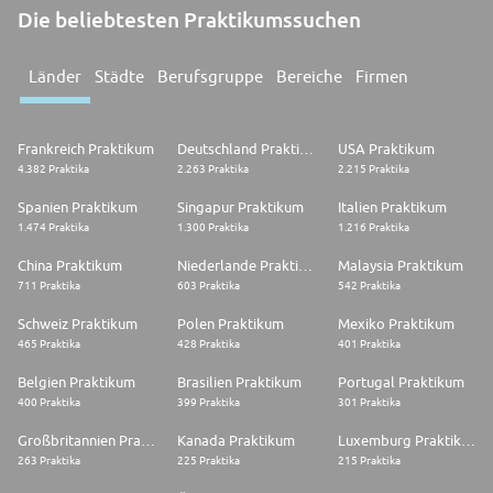
Die beliebtesten Praktikumssuchen
Länder
Städte
Berufsgruppe
Bereiche
Firmen
Frankreich Praktikum
Deutschland Praktikum
USA Praktikum
4.382 Praktika
2.263 Praktika
2.215 Praktika
Spanien Praktikum
Singapur Praktikum
Italien Praktikum
1.474 Praktika
1.300 Praktika
1.216 Praktika
China Praktikum
Niederlande Praktikum
Malaysia Praktikum
711 Praktika
603 Praktika
542 Praktika
Schweiz Praktikum
Polen Praktikum
Mexiko Praktikum
465 Praktika
428 Praktika
401 Praktika
Belgien Praktikum
Brasilien Praktikum
Portugal Praktikum
400 Praktika
399 Praktika
301 Praktika
Großbritannien Praktikum
Kanada Praktikum
Luxemburg Praktikum
263 Praktika
225 Praktika
215 Praktika