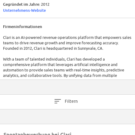
Gegründet im Jahre:
2012
Unternehmens-Website
Firmeninformationen
Clari is an AI-powered revenue operations platform that empowers sales
teams to drive revenue growth and improve forecasting accuracy.
Founded in 2012, Clari is headquartered in Sunnyvale, CA.
With a team of talented individuals, Clari has developed a
comprehensive platform that leverages artificial intelligence and
automation to provide sales teams with real-time insights, predictive
analytics, and collaborative tools. By unifying data from multiple
sources, Clari helps sales teams streamline their processes, prioritize
activities, and make data-driven decisions to optimize revenue
generation.
Filtern
Clari has a dedicated workforce of over 500 employees, committed to
delivering innovative solutions for sales organizations. In their latest
funding round, Clari raised $225M.
Spontanbewerbung bei Clari