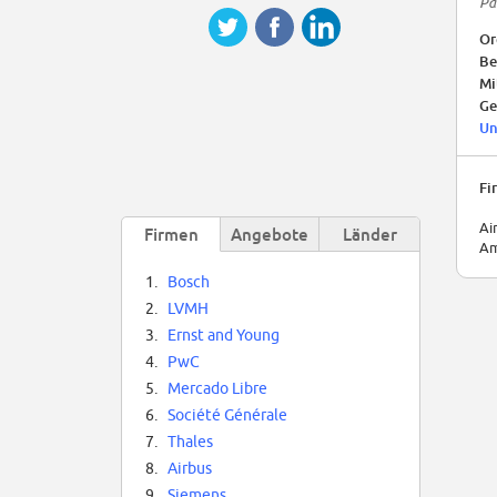
Pa
Or
Be
Mi
Ge
Un
Fi
Ai
Firmen
Angebote
Länder
Am
1.
Bosch
2.
LVMH
3.
Ernst and Young
4.
PwC
5.
Mercado Libre
6.
Société Générale
7.
Thales
8.
Airbus
9.
Siemens