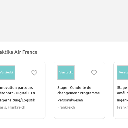
aktika Air France
Versteckt
Versteckt
Verste
nnovation parcours
Stage - Conduite du
Stage 
éroport - Digital ID &
changement Programme
améli
onformité voyage F/H
ECLAIR F/H
produ
agerhaltung/Logistik
Personalwesen
Ingen
aris, Frankreich
Frankreich
Frankr