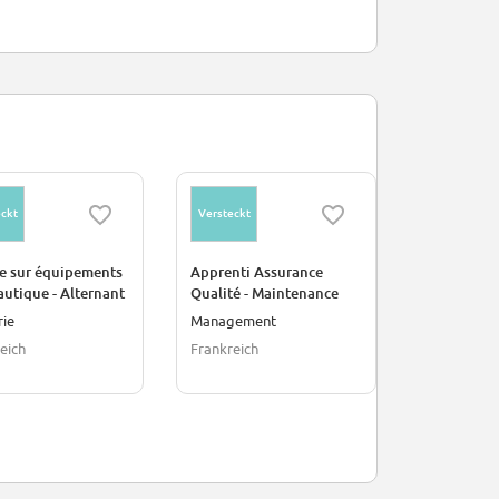
ckt
Versteckt
Versteckt
re sur équipements
Apprenti Assurance
Alternant 
utique - Alternant
Qualité - Maintenance
Data & AI F
Moteurs F/H
rie
Management
Industrie
eich
Frankreich
Paris, Frank