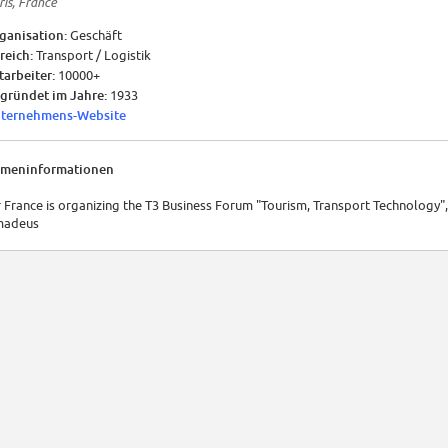
ris, France
ganisation:
Geschäft
reich:
Transport / Logistik
tarbeiter:
10000+
gründet im Jahre:
1933
ternehmens-Website
rmeninformationen
r France is organizing the T3 Business Forum "Tourism, Transport Technology",
adeus