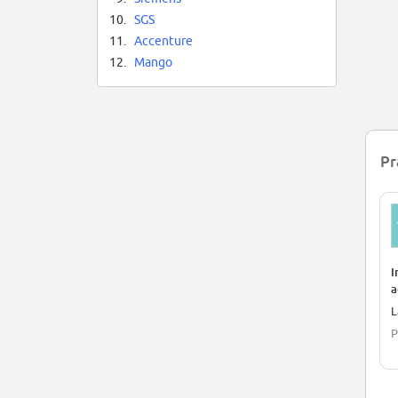
10.
SGS
11.
Accenture
12.
Mango
Pr
I
a
c
L
P