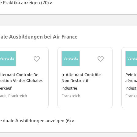
e Praktika anzeigen (20) >
ale Ausbildungen bei Air France
Versteckt
Versteckt
Verste
lternant Controle De
✈️ Alternant Contrôle
Peint
estion Ventes Globales
Non Destructif
aérona
/H
(CND/NDT) H/F F/H
F/H
erkauf
Industrie
Indust
aris, Frankreich
Frankreich
Frankr
le duale Ausbildungen anzeigen (6) >