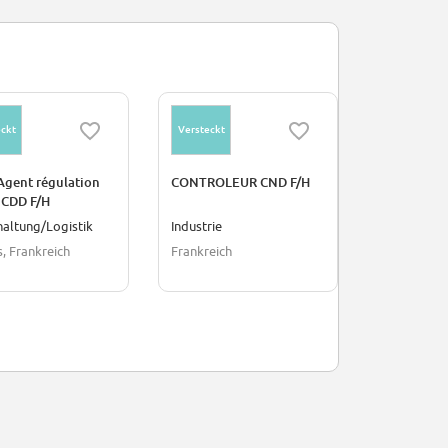
ckt
Versteckt
Versteckt
Agent régulation
CONTROLEUR CND F/H
HOP! Techn
 CDD F/H
Unités de P
Clermont-F
altung/Logistik
Industrie
Lagerhaltu
F/H
, Frankreich
Frankreich
Frankreich