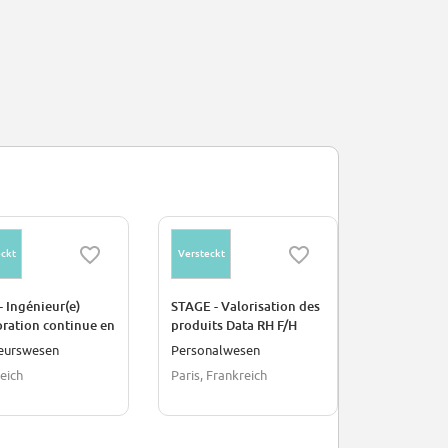
ckt
Versteckt
Versteckt
- Ingénieur(e)
STAGE - Valorisation des
Stagiaire B
oration continue en
produits Data RH F/H
Product Ana
ction F/H
des irrégul
ieurswesen
Personalwesen
Manageme
F/H
eich
Paris, Frankreich
Paris, Frank