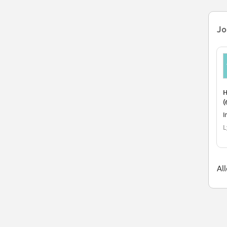
Jo
H
(
I
L
Al