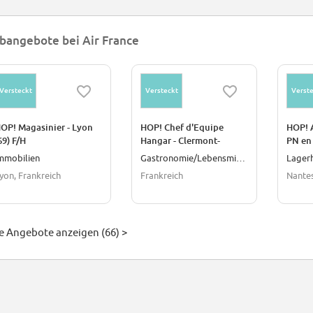
bangebote bei Air France
Versteckt
Versteckt
Verste
OP! Magasinier - Lyon
HOP! Chef d'Equipe
HOP! 
69) F/H
Hangar - Clermont-
PN en
Ferrand (63) F/H
mmobilien
Gastronomie/Lebensmittel
Lagerh
yon, Frankreich
Frankreich
Nantes
le Angebote anzeigen (66) >